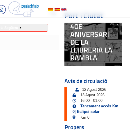
Port i Ciutat
40È
ia Següent
ANIVERSARI
DE LA
LLIBRERIA LA
RAMBLA
Avís de circulació
12 Agost 2026
13 Agost 2026
16:00
01:00
-
Tancament accés Km
0| Eclipsi solar
Km 0
Propers