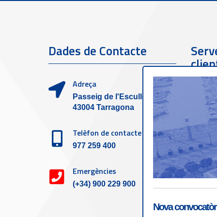
Dades de Contacte
Serve
clien
Adreça
Passeig de l'Escullera s/n,
43004 Tarragona
Telèfon de contacte
977 259 400
Emergències
(+34) 900 229 900
Nova convocatòri