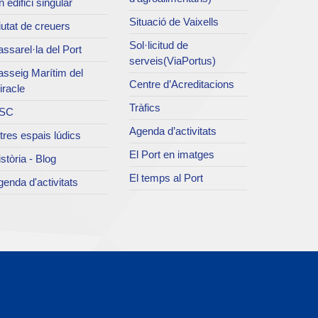
 edifici singular
Situació de Vaixells
utat de creuers
Sol·licitud de
ssarel·la del Port
serveis(ViaPortus)
asseig Marítim del
Centre d’Acreditacions
iracle
Tràfics
SC
Agenda d’activitats
tres espais lúdics
El Port en imatges
stòria - Blog
El temps al Port
enda d'activitats