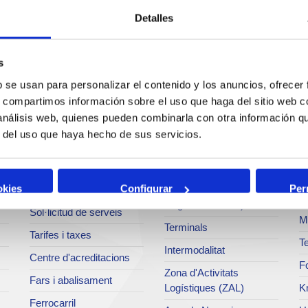
Detalles
s
b se usan para personalizar el contenido y los anuncios, ofrecer
Serveis
Negoci
P
s, compartimos información sobre el uso que haga del sitio web 
 análisis web, quienes pueden combinarla con otra información q
Operacions i serveis
Tràfics
M
r del uso que haya hecho de sus servicios.
portuaris
Estadístiques
Ar
Bunkering
SEA - (Sistema
Se
okies
Configurar
Per
Serveis comercials
d'entregues
Pa
d'agroalimentaris)
Sol·licitud de serveis
M
Terminals
Tarifes i taxes
Te
Intermodalitat
Centre d'acreditacions
Fo
Zona d'Activitats
Fars i abalisament
Logístiques (ZAL)
K
Ferrocarril