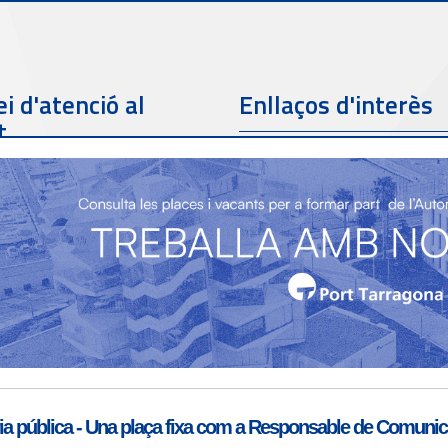
i d'atenció al
Enllaços d'interès
t
Telèfon de contacte
977 259 462
Email de contacte
Partners
sac@porttarragona.cat
Informació SAC
Accès a SAC ( Servei
d'atenció al client )
a pública - Una plaça fixa com a Responsable de Comunicac