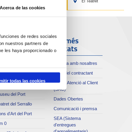
El Teatret
Acerca de las cookies
 funciones de redes sociales
ort i Ciutat
Els més
con nuestros partners de
visitats
ue les haya proporcionado o
oll de Costa
Treballa amb nosaltres
xiu del Port
Perfil del contractant
rvei de publicacions
mitir todas las cookies
Servei Atenció al Client
rc del Port
(SAC)
useu del Port
Dades Obertes
atret del Serrallo
Comunicació i premsa
ns d'Art del Port
SEA (Sistema
m 0
d'entregues
d'agroalimentaris)