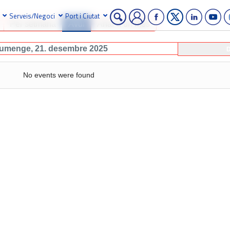
Serveis/Negoci
Port i Ciutat
Per setmana
Avui
Anar a un mes
iumenge, 21. desembre 2025
D
No events were found