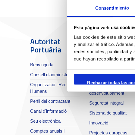
Consentimiento
Esta página web usa cookie
Las cookies de este sitio we
Autoritat
El Port
y analizar el tráfico. Ademá
Portuària
redes sociales, publicidad y
Sobre el Port
que hayan recopilado a parti
Benvinguda
Situació i accessos
Consell d'administració
Planificació estratègica
Rechazar todas las co
Organització i Recursos
Infraestructures en
Humans
desenvolupament
Perfil del contractant
Seguretat integral
Canal d'informació
Sistema de qualitat
Seu electrònica
Innovació
Comptes anuals i
Projectes europeus