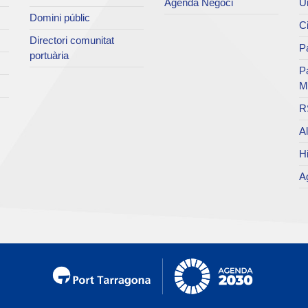
Agenda Negoci
Un
Domini públic
Ci
Directori comunitat
Pa
portuària
P
M
R
Al
Hi
Ag