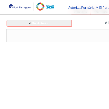
Autoritat Portuària
El Port
Per any
Per mes
d
Dia Anterior