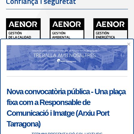
Confiança i seguretat
×
Nova convocatòria pública - Una plaça
fixa com a Responsable de
Comunicació i Imatge (Arxiu Port
Tarragona)