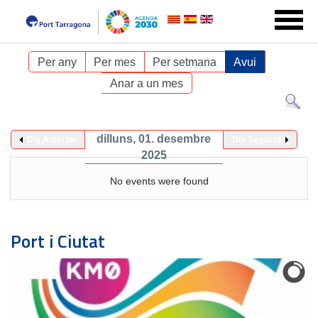
Per any
Per mes
Per setmana
Avui
Anar a un mes
dilluns, 01. desembre
Dia Anterior
Dia Següent
2025
No events were found
Port i Ciutat