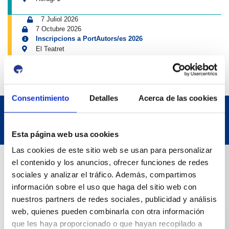
7 Juliol 2026
7 Octubre 2026
Inscripcions a PortAutors/es 2026
El Teatret
Consentimiento
Detalles
Acerca de las cookies
Esta página web usa cookies
Las cookies de este sitio web se usan para personalizar
Dades de Contacte
el contenido y los anuncios, ofrecer funciones de redes
sociales y analizar el tráfico. Además, compartimos
información sobre el uso que haga del sitio web con
Adreça
nuestros partners de redes sociales, publicidad y análisis
Passeig de l'Escullera s/n, 43004 Tarragona
web, quienes pueden combinarla con otra información
que les haya proporcionado o que hayan recopilado a