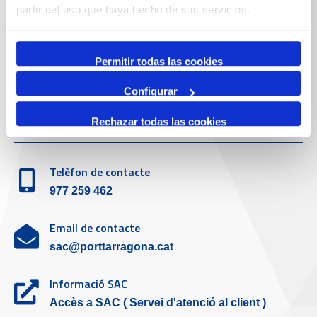
Telèfon de contacte
partir del uso que haya hecho de sus servicios.
977 259 400
Permitir todas las cookies
Emergències
(+34) 900 229 900
Configurar
Servei d'atenció al client
Rechazar todas las cookies
Telèfon de contacte
977 259 462
Email de contacte
sac@porttarragona.cat
Informació SAC
Accès a SAC ( Servei d'atenció al client )