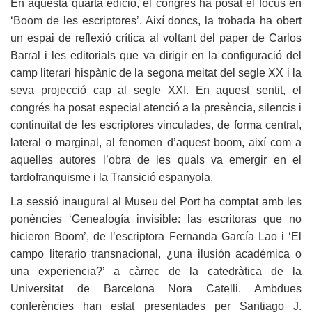
En aquesta quarta edició, el congrés ha posat el focus en
‘Boom de les escriptores’. Així doncs, la trobada ha obert
un espai de reflexió crítica al voltant del paper de Carlos
Barral i les editorials que va dirigir en la configuració del
camp literari hispànic de la segona meitat del segle XX i la
seva projecció cap al segle XXI. En aquest sentit, el
congrés ha posat especial atenció a la presència, silencis i
continuïtat de les escriptores vinculades, de forma central,
lateral o marginal, al fenomen d’aquest boom, així com a
aquelles autores l’obra de les quals va emergir en el
tardofranquisme i la Transició espanyola.
La sessió inaugural al Museu del Port ha comptat amb les
ponències ‘Genealogía invisible: las escritoras que no
hicieron Boom’, de l’escriptora Fernanda García Lao i ‘El
campo literario transnacional, ¿una ilusión académica o
una experiencia?’ a càrrec de la catedràtica de la
Universitat de Barcelona Nora Catelli. Ambdues
conferències han estat presentades per Santiago J.