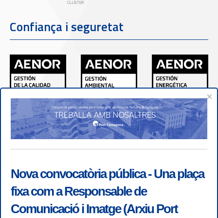
Confiança i seguretat
×
Nova convocatòria pública - Una plaça
fixa com a Responsable de
Comunicació i Imatge (Arxiu Port