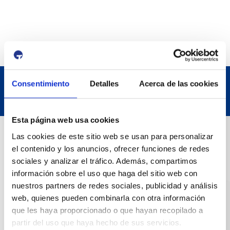
Consentimiento
Detalles
Acerca de las cookies
Esta página web usa cookies
Dades de Contacte
Las cookies de este sitio web se usan para personalizar
el contenido y los anuncios, ofrecer funciones de redes
sociales y analizar el tráfico. Además, compartimos
Adreça
información sobre el uso que haga del sitio web con
Passeig de l'Escullera s/n, 43004 Tarragona
nuestros partners de redes sociales, publicidad y análisis
web, quienes pueden combinarla con otra información
Telèfon de contacte
que les haya proporcionado o que hayan recopilado a
977 259 400
partir del uso que haya hecho de sus servicios.