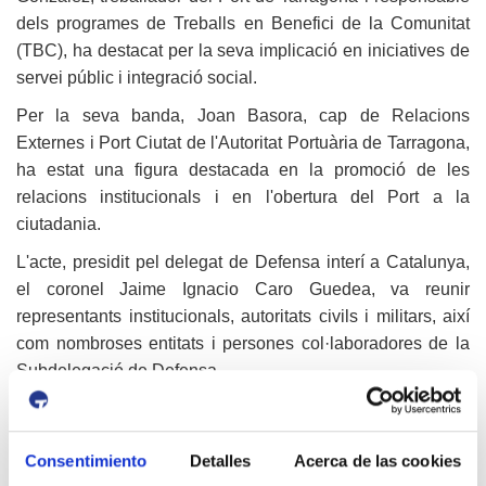
dels programes de Treballs en Benefici de la Comunitat
(TBC), ha destacat per la seva implicació en iniciatives de
servei públic i integració social.
Per la seva banda, Joan Basora, cap de Relacions
Externes i Port Ciutat de l'Autoritat Portuària de Tarragona,
ha estat una figura destacada en la promoció de les
relacions institucionals i en l'obertura del Port a la
ciutadania.
L'acte, presidit pel delegat de Defensa interí a Catalunya,
el coronel Jaime Ignacio Caro Guedea, va reunir
representants institucionals, autoritats civils i militars, així
com nombroses entitats i persones col·laboradores de la
Subdelegació de Defensa.
Aquest reconeixement posa en valor la importància de la
col·laboració entre institucions i la societat civil, així com el
Consentimiento
Detalles
Acerca de las cookies
paper que persones compromeses amb el territori