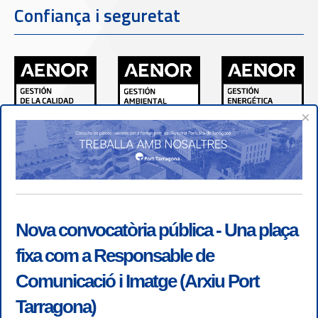
Confiança i seguretat
×
Nova convocatòria pública - Una plaça
fixa com a Responsable de
Comunicació i Imatge (Arxiu Port
Tarragona)