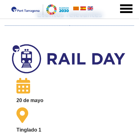
Eventos relevantes
20 de mayo
Tinglado 1