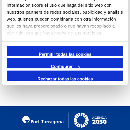
información sobre el uso que haga del sitio web con
Mensual
nuestros partners de redes sociales, publicidad y análisis
Ir al mes específico
web, quienes pueden combinarla con otra información
que les haya proporcionado o que hayan recopilado a
Día Anterior
partir del uso que haya hecho de sus servicios.
Lunes, 09. Diciembre 2024
Siguiente Día
Permitir todas las cookies
Configurar
No se encontraron eventos
Rechazar todas las cookies