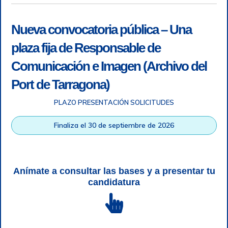
Nueva convocatoria pública – Una
plaza fija de Responsable de
Comunicación e Imagen (Archivo del
Port de Tarragona)
PLAZO PRESENTACIÓN SOLICITUDES
Accesibilidad
|
Nota legal
|
Info RGPD
|
Información de
grabación telefónica
|
SGSI
|
Login
Finaliza el 30 de septiembre de 2026
Autoridad Portuaria de Tarragona © Todos los derechos
reservados |
Diseño Web Responsive
| HTML 5 | CSS 3 |
WCAG 2 y WW3C
Anímate a consultar las bases y a presentar tu
candidatura