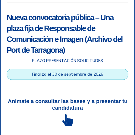
Nueva convocatoria pública – Una
plaza fija de Responsable de
Comunicación e Imagen (Archivo del
Port de Tarragona)
PLAZO PRESENTACIÓN SOLICITUDES
Accesibilidad
|
Nota legal
|
Info RGPD
|
Información de
grabación telefónica
|
SGSI
|
Login
Finaliza el 30 de septiembre de 2026
Autoridad Portuaria de Tarragona © Todos los derechos
reservados |
Diseño Web Responsive
| HTML 5 | CSS 3 |
WCAG 2 y WW3C
Anímate a consultar las bases y a presentar tu
candidatura