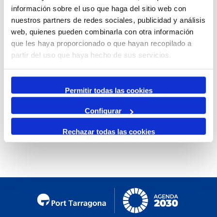
información sobre el uso que haga del sitio web con
Mensual
nuestros partners de redes sociales, publicidad y análisis
Ir al mes específico
web, quienes pueden combinarla con otra información
que les haya proporcionado o que hayan recopilado a
Día Anterior
partir del uso que haya hecho de sus servicios.
Domingo, 08. Diciembre 2024
Siguiente Día
Permitir todas las cookies
Configurar
No se encontraron eventos
Rechazar todas las cookies