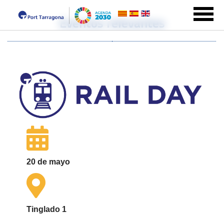
Eventos relevantes
20 de mayo
Tinglado 1