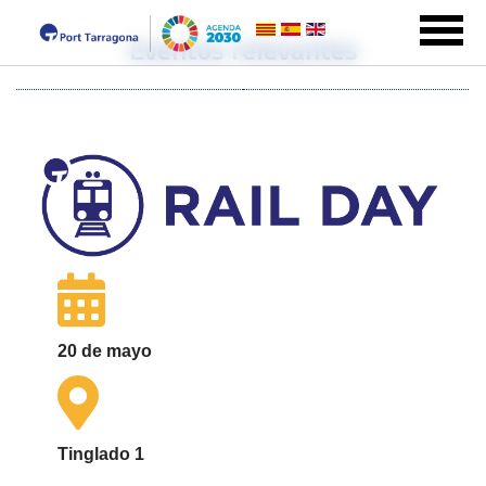
Eventos relevantes
20 de mayo
Tinglado 1