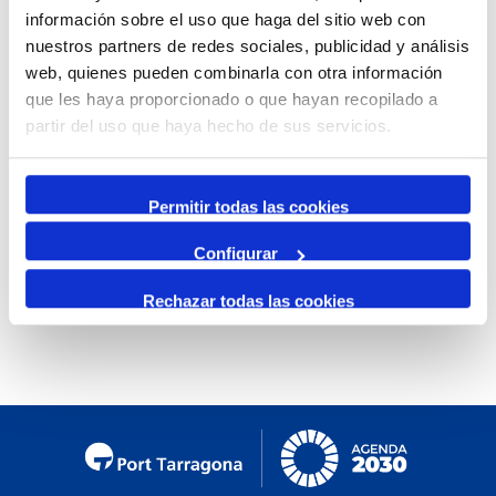
información sobre el uso que haga del sitio web con
Mensual
nuestros partners de redes sociales, publicidad y análisis
Ir al mes específico
web, quienes pueden combinarla con otra información
que les haya proporcionado o que hayan recopilado a
Día Anterior
partir del uso que haya hecho de sus servicios.
Miércoles, 25. Diciembre 2024
Siguiente Día
Permitir todas las cookies
Configurar
No se encontraron eventos
Rechazar todas las cookies