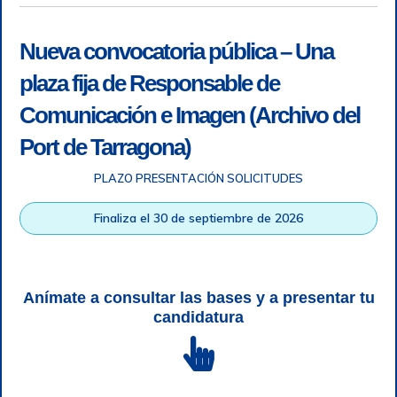
Nueva convocatoria pública – Una
plaza fija de Responsable de
Comunicación e Imagen (Archivo del
Port de Tarragona)
PLAZO PRESENTACIÓN SOLICITUDES
Accesibilidad
|
Nota legal
|
Info RGPD
|
Información de
grabación telefónica
|
SGSI
|
Login
Finaliza el 30 de septiembre de 2026
Autoridad Portuaria de Tarragona © Todos los derechos
reservados |
Diseño Web Responsive
| HTML 5 | CSS 3 |
WCAG 2 y WW3C
Anímate a consultar las bases y a presentar tu
candidatura