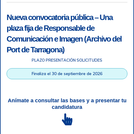
Nueva convocatoria pública – Una
plaza fija de Responsable de
Comunicación e Imagen (Archivo del
Port de Tarragona)
PLAZO PRESENTACIÓN SOLICITUDES
Accesibilidad
|
Nota legal
|
Info RGPD
|
Información de
grabación telefónica
|
SGSI
|
Login
Finaliza el 30 de septiembre de 2026
Autoridad Portuaria de Tarragona © Todos los derechos
reservados |
Diseño Web Responsive
| HTML 5 | CSS 3 |
WCAG 2 y WW3C
Anímate a consultar las bases y a presentar tu
candidatura