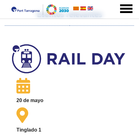
Eventos relevantes
20 de mayo
Tinglado 1