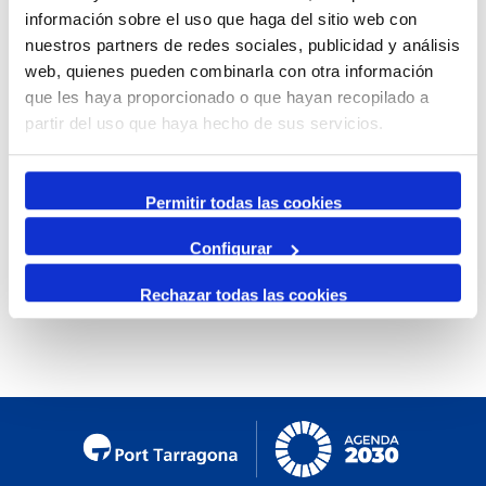
información sobre el uso que haga del sitio web con
Mensual
nuestros partners de redes sociales, publicidad y análisis
Ir al mes específico
web, quienes pueden combinarla con otra información
que les haya proporcionado o que hayan recopilado a
Día Anterior
partir del uso que haya hecho de sus servicios.
Martes, 24. Diciembre 2024
Siguiente Día
Permitir todas las cookies
Configurar
No se encontraron eventos
Rechazar todas las cookies