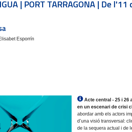
UA | PORT TARRAGONA | De l'11 d'
sa
Elisabet Esporrín
Acte central - 25 i 26 a
en un escenari de crisi c
abordar amb els actors imp
d’una visió transversal: c
de la sequera actual i de 