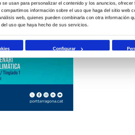
b se usan para personalizar el contenido y los anuncios, ofrecer
Pàgina oficial P
s, compartimos información sobre el uso que haga del sitio web 
de l'Aigua Port 
 análisis web, quienes pueden combinarla con otra información q
r del uso que haya hecho de sus servicios.
Més informació
okies
Configurar
Per