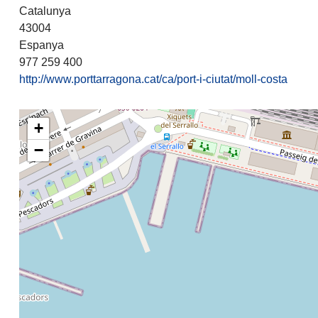
Catalunya
43004
Espanya
977 259 400
http://www.porttarragona.cat/ca/port-i-ciutat/moll-costa
+
−