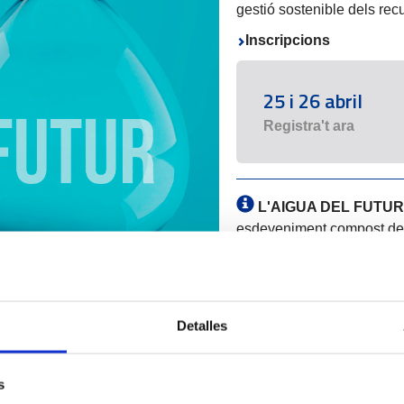
gestió sostenible dels recu
Inscripcions
25 i 26 abril
Registra't ara
L'AIGUA DEL FUTUR 
esdeveniment compost de d
art al Port de Tarragona q
d'abril i el 5 de maig
en d
d'informar-vos sobre tota 
totes les activitats a conti
Detalles
Pàgina oficial de les 
s