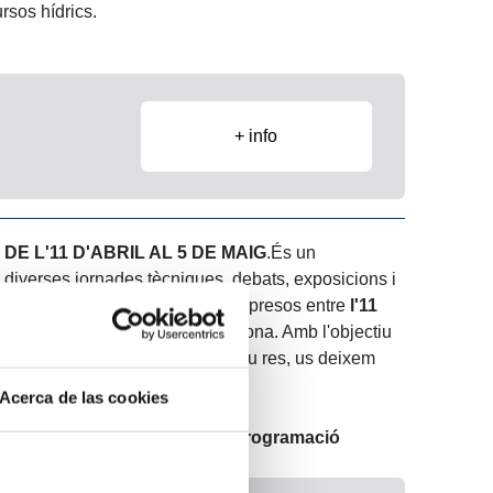
rsos hídrics.
+ info
DE L'11 D'ABRIL AL 5 DE MAIG
.És un
iverses jornades tècniques, debats, exposicions i
ue tindrà lloc durant els dies compresos entre
l'11
iversos punts del Port de Tarragona. Amb l'objectiu
la programació i que no us perdeu res, us deixem
nuació:
Acerca de las cookies
Setmanes de l'aigua- Agenda i programació