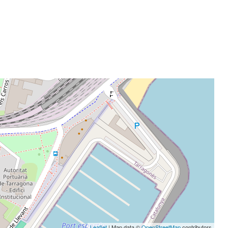
Leaflet
| Map data ©
OpenStreetMap
contributors