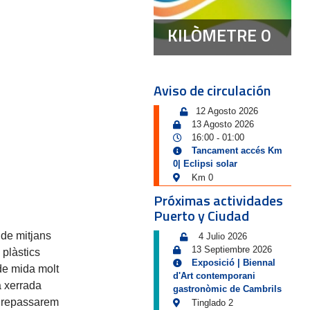
KILÒMETRE 0
Aviso de circulación
12 Agosto 2026
13 Agosto 2026
16:00
01:00
-
Tancament accés Km
0| Eclipsi solar
Km 0
Próximas actividades
Puerto y Ciudad
 de mitjans
4 Julio 2026
13 Septiembre 2026
 plàstics
Exposició | Biennal
de mida molt
d'Art contemporani
a xerrada
gastronòmic de Cambrils
 i repassarem
Tinglado 2