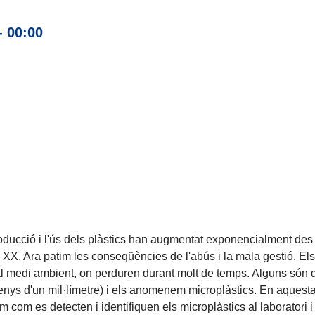
- 00:00
oducció i l'ús dels plàstics han augmentat exponencialment des
 XX. Ara patim les conseqüències de l'abús i la mala gestió. Els
l medi ambient, on perduren durant molt de temps. Alguns són 
enys d'un mil·límetre) i els anomenem microplàstics. En aquest
 com es detecten i identifiquen els microplàstics al laboratori