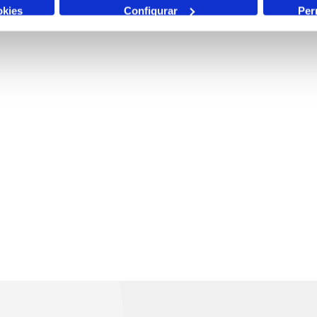
okies
Configurar
Per