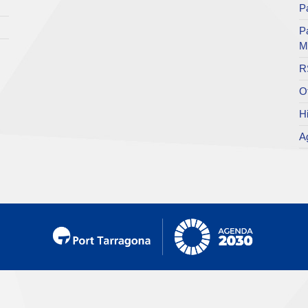
Pa
P
M
R
O
Hi
A