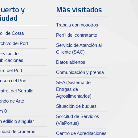
uerto y
Más visitados
iudad
Trabaja con nosotros
oll de Costa
Perfil del contratante
chivo del Port
Servicio de Atención al
Clliente (SAC)
rvicio de
ublicaciones
Datos abiertos
rc del Port
Comunicación y prensa
useo del Port
SEA (Sistema de
Entrgas de
atret del Serrallo
Agroalimentarios)
ondo de Arte
Situación de buques
m 0
Solicitud de Servicios
 edificio singular
(ViaPortus)
iudad de cruceros
Centro de Acreditaciones