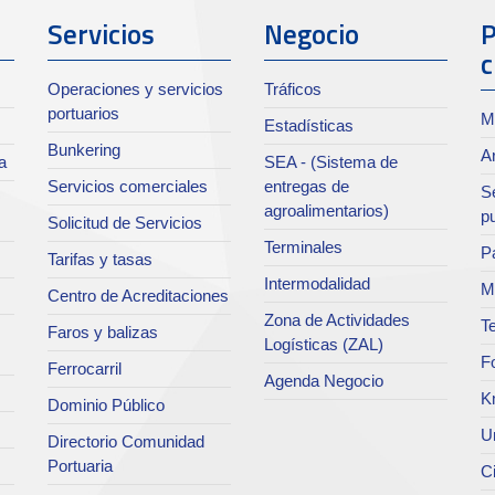
Servicios
Negocio
P
c
Operaciones y servicios
Tráficos
portuarios
M
Estadísticas
Bunkering
Ar
a
SEA - (Sistema de
Servicios comerciales
entregas de
Se
agroalimentarios)
p
Solicitud de Servicios
Terminales
Pa
Tarifas y tasas
Intermodalidad
M
Centro de Acreditaciones
Zona de Actividades
Te
Faros y balizas
Logísticas (ZAL)
F
Ferrocarril
Agenda Negocio
K
Dominio Público
Un
Directorio Comunidad
Portuaria
C