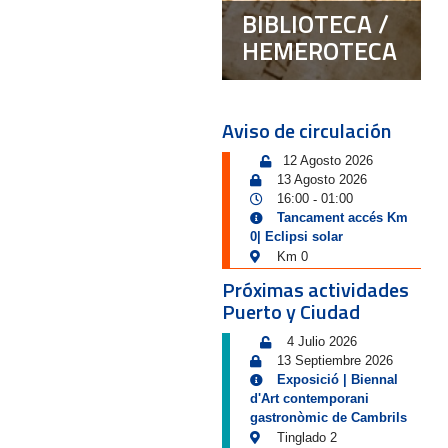
BIBLIOTECA /
HEMEROTECA
Aviso de circulación
12 Agosto 2026
13 Agosto 2026
16:00
01:00
-
Tancament accés Km
0| Eclipsi solar
Km 0
Próximas actividades
Puerto y Ciudad
4 Julio 2026
13 Septiembre 2026
Exposició | Biennal
d'Art contemporani
gastronòmic de Cambrils
Tinglado 2