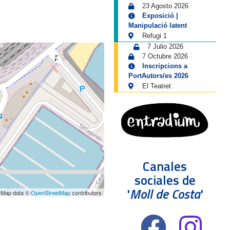
23 Agosto 2026
Exposició |
Manipulació latent
Refugi 1
7 Julio 2026
7 Octubre 2026
Inscripcions a
PortAutors/es 2026
El Teatret
Canales
sociales de
'
Moll de Costa
'
 Map data ©
OpenStreetMap
contributors