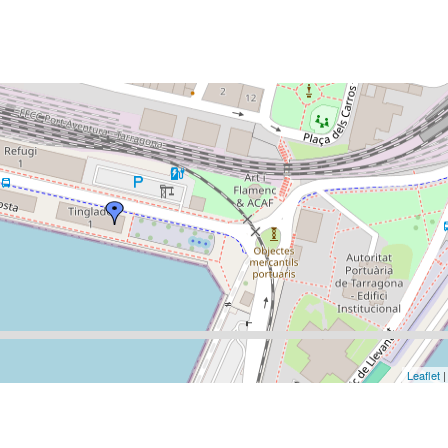
Leaflet
|