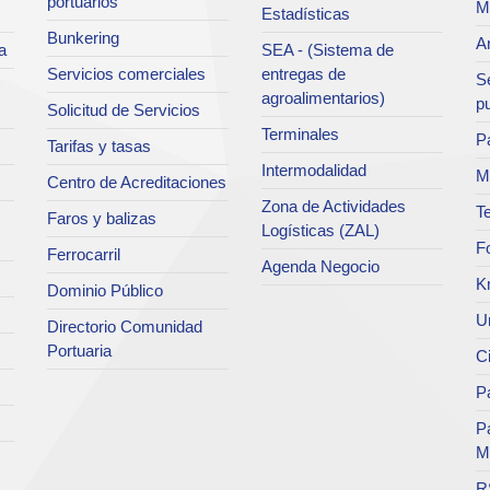
portuarios
M
Estadísticas
Bunkering
Ar
a
SEA - (Sistema de
Servicios comerciales
entregas de
Se
agroalimentarios)
p
Solicitud de Servicios
Terminales
Pa
Tarifas y tasas
Intermodalidad
M
Centro de Acreditaciones
Zona de Actividades
Te
Faros y balizas
Logísticas (ZAL)
F
Ferrocarril
Agenda Negocio
K
Dominio Público
Un
Directorio Comunidad
Portuaria
C
Pa
P
M
R