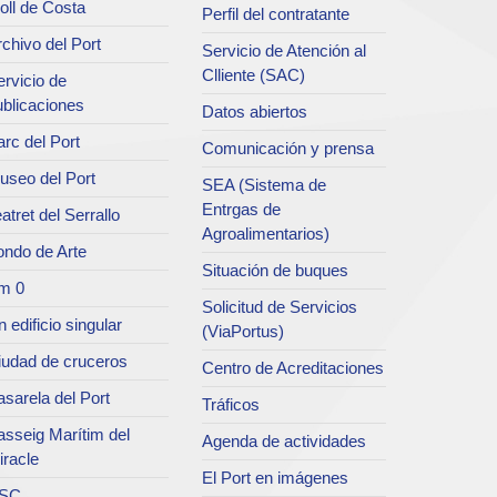
oll de Costa
Perfil del contratante
chivo del Port
Servicio de Atención al
Clliente (SAC)
rvicio de
ublicaciones
Datos abiertos
rc del Port
Comunicación y prensa
useo del Port
SEA (Sistema de
Entrgas de
atret del Serrallo
Agroalimentarios)
ondo de Arte
Situación de buques
m 0
Solicitud de Servicios
 edificio singular
(ViaPortus)
iudad de cruceros
Centro de Acreditaciones
sarela del Port
Tráficos
asseig Marítim del
Agenda de actividades
iracle
El Port en imágenes
SC