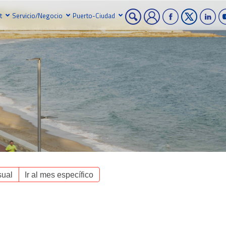
t
Servicio/Negocio
Puerto-Ciudad
ual
Ir al mes específico