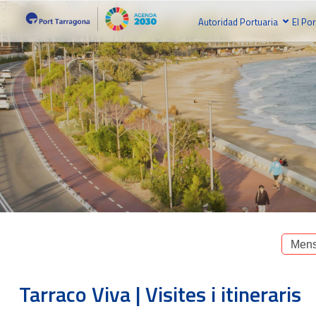
Autoridad Portuaria
El Por
Mens
Tarraco Viva | Visites i itineraris