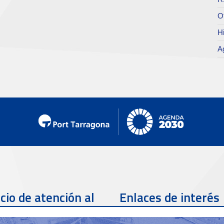
O
Hi
A
cio de atención al
Enlaces de interés
te