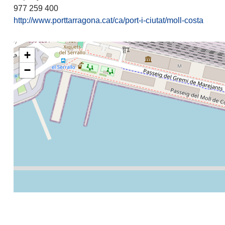
977 259 400
http://www.porttarragona.cat/ca/port-i-ciutat/moll-costa
+
−