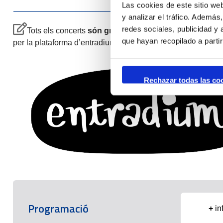
Las cookies de este sitio we
y analizar el tráfico. Ademá
redes sociales, publicidad y
Tots els concerts
són gratuïts amb invitació
que s’haur
que hayan recopilado a parti
per la plataforma d’entradium
Rechazar todas las co
Programació
+
in