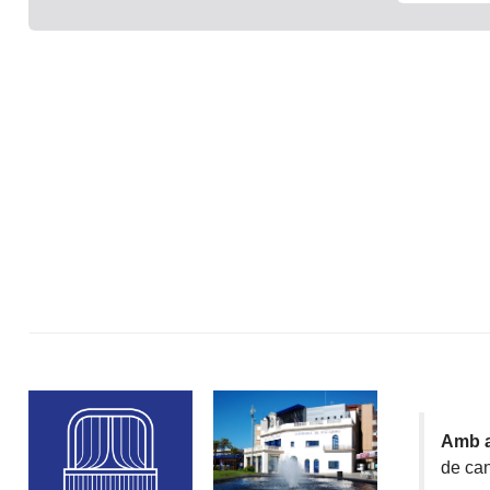
Amb a
de can