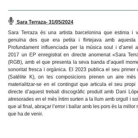
Sara Terraza- 31/05/2024
Sara Terraza és una artista barcelonina que estima i
genuïna des que era petita i flirtejava amb aquesta
Profundament influenciada per la música soul i d’arrel a
2017 un EP enregistrat en directe anomenat «Sara Ter
(RGB), amb el que presenta la seva banda d’aquell mome
sonoritat fresca i orgànica. El 2023 publica el seu primer
(Satélite K), on les composicions prenen un aire més 
materialitzar-se en el contingut que articula el seu propi 
directe d’aquest treball discogràfic produït amb Dani Ló
atresorades en el més íntim surten a la llum amb orgull i sob
que al final, abraçar l’error i ballar amb les pors és la millor
que ha de venir.