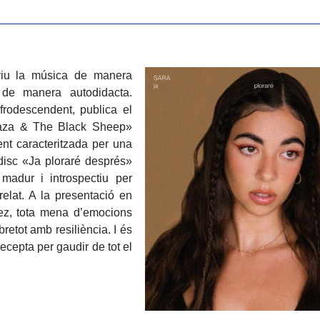
 viu la música de manera
 de manera autodidacta.
frodescendent, publica el
raza & The Black Sheep»
nt caracteritzada per una
 disc «Ja ploraré després»
madur i introspectiu per
relat. A la presentació en
pez, tota mena d’emocions
retot amb resiliència. I és
 recepta per gaudir de tot el