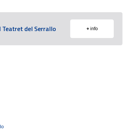
l Teatret del Serrallo
+
info
lo