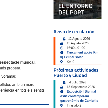
EL ENTORNO
DEL PORT
Aviso de circulación
12 Agosto 2026
13 Agosto 2026
16:00
01:00
-
Tancament accés Km
0| Eclipsi solar
Km 0
espectacle musical,
és propera.
Próximas actividades
Puerto y Ciudad
iu voramar.
4 Julio 2026
collidor, amb un marc
13 Septiembre 2026
riència en tots els sentits
Exposició | Biennal
d'Art contemporani
gastronòmic de Cambrils
Tinglado 2