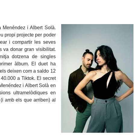
 Menéndez i Albert Solà.
u propi projecte per poder
rear i compartir les seves
 va donar gran visibilitat.
itja dotzena de singles
primer àlbum. El duet ha
 els deixen com a saldo 12
40.000 a Tiktok. El secret
 Menéndez i Albert Solà en
sions ultramelòdiques en
i amb els que arriben) al