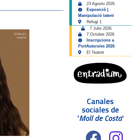
23 Agosto 2026
Exposició |
Manipulació latent
Refugi 1
7 Julio 2026
7 Octubre 2026
Inscripcions a
PortAutors/es 2026
El Teatret
Canales
sociales de
'
Moll de Costa
'