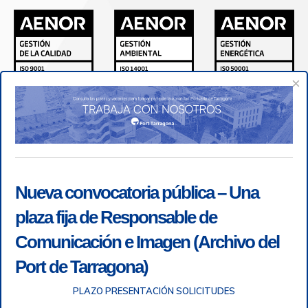
×
Nueva convocatoria pública – Una
plaza fija de Responsable de
Comunicación e Imagen (Archivo del
Port de Tarragona)
PLAZO PRESENTACIÓN SOLICITUDES
Accesibilidad
|
Nota legal
|
Info RGPD
|
Información de