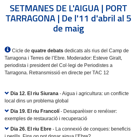
SETMANES DE L'AIGUA | PORT
TARRAGONA | De l'11 d'abril al 5
de maig
Cicle de
quatre debats
dedicats als rius del Camp de
Tarragona i Terres de l’Ebre. Moderador: Esteve Giralt,
periodista i president del Col·legi de Periodistes a
Tarragona. Retransmissió en directe per TAC 12
Dia 12. El riu Siurana
- Aigua i agricultura: un conflicte
local dins un problema global
Dia 19. El riu Francolí
- Desaparèixer o renéixer:
exemples de restauració i recuperació
Dia 26. El riu Ebre
- La connexió de conques: beneficis
i perills. Fins on pot donar aigua l’Ebre?