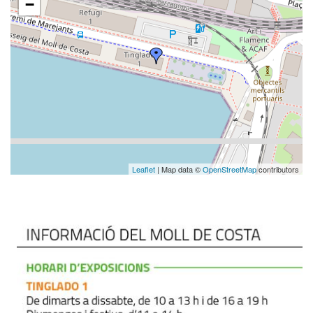
−
Leaflet
| Map data ©
OpenStreetMap
contributors