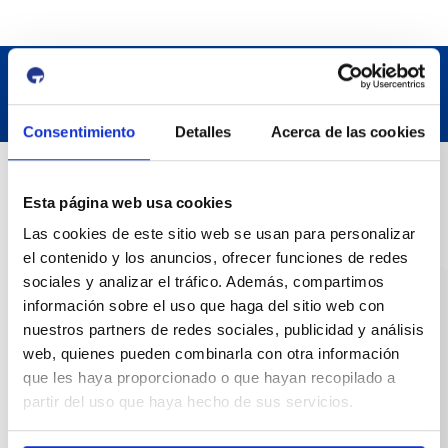
Consentimiento
Detalles
Acerca de las cookies
Datos de contacto
Esta página web usa cookies
Las cookies de este sitio web se usan para personalizar
Dirección
el contenido y los anuncios, ofrecer funciones de redes
Passeig de l'Escullera s/n, 43004 Tarragona
sociales y analizar el tráfico. Además, compartimos
información sobre el uso que haga del sitio web con
Teléfono de contacto
nuestros partners de redes sociales, publicidad y análisis
977 259 400
web, quienes pueden combinarla con otra información
que les haya proporcionado o que hayan recopilado a
Emergencias
partir del uso que haya hecho de sus servicios.
(+34) 900 229 900