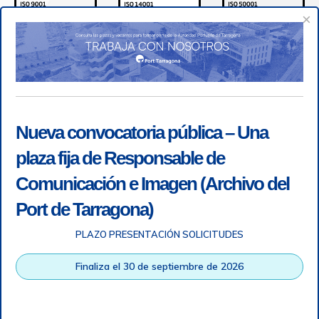
×
Nueva convocatoria pública – Una
plaza fija de Responsable de
Comunicación e Imagen (Archivo del
Port de Tarragona)
PLAZO PRESENTACIÓN SOLICITUDES
Accesibilidad
|
Nota legal
|
Info RGPD
|
Información de
grabación telefónica
|
SGSI
|
Login
Finaliza el 30 de septiembre de 2026
Autoridad Portuaria de Tarragona © Todos los derechos
reservados |
Diseño Web Responsive
| HTML 5 | CSS 3 |
WCAG 2 y WW3C