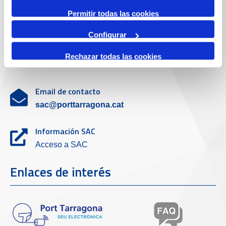
Servicio de atención al cliente
Permitir todas las cookies
Configurar
Teléfono de contacto
Rechazar todas las cookies
977 259 462
Email de contacto
sac@porttarragona.cat
Información SAC
Acceso a SAC
Enlaces de interés