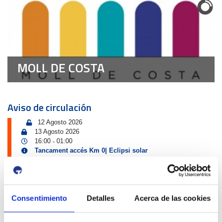
MOLL DE COSTA
Aviso de circulación
12 Agosto 2026
13 Agosto 2026
16:00
01:00
-
Tancament accés Km 0| Eclipsi solar
Km 0
Próximas actividades Puerto y Ciudad
4 Julio 2026
Consentimiento
Detalles
Acerca de las cookies
13 Septiembre 2026
Exposició | Biennal d'Art contemporani gastronòmic de
Cambrils