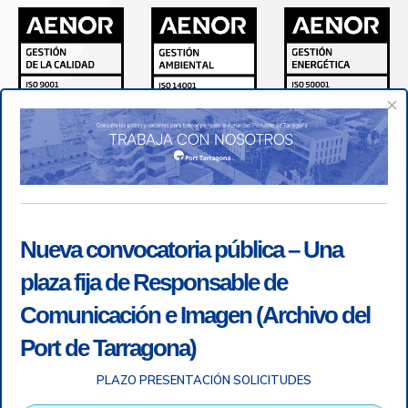
×
Nueva convocatoria pública – Una
plaza fija de Responsable de
Comunicación e Imagen (Archivo del
Port de Tarragona)
PLAZO PRESENTACIÓN SOLICITUDES
Accesibilidad
|
Nota legal
|
Info RGPD
|
Información de