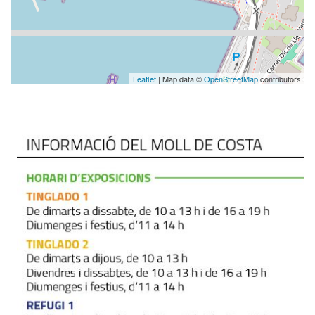
Leaflet
| Map data ©
OpenStreetMap
contributors