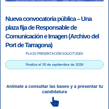
Nueva convocatoria pública – Una
plaza fija de Responsable de
Comunicación e Imagen (Archivo del
Port de Tarragona)
PLAZO PRESENTACIÓN SOLICITUDES
Accesibilidad
|
Nota legal
|
Info RGPD
|
Información de
grabación telefónica
|
SGSI
|
Login
Finaliza el 30 de septiembre de 2026
Autoridad Portuaria de Tarragona © Todos los derechos
reservados |
Diseño Web Responsive
| HTML 5 | CSS 3 |
WCAG 2 y WW3C
Anímate a consultar las bases y a presentar tu
candidatura