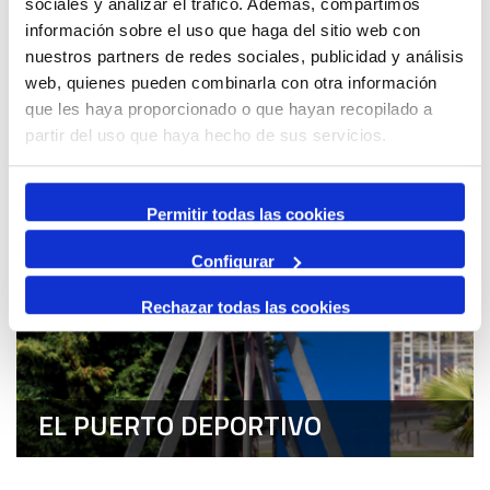
sociales y analizar el tráfico. Además, compartimos
información sobre el uso que haga del sitio web con
nuestros partners de redes sociales, publicidad y análisis
web, quienes pueden combinarla con otra información
id:
3495
que les haya proporcionado o que hayan recopilado a
Evento anterior
Siguiente evento
partir del uso que haya hecho de sus servicios.
Permitir todas las cookies
Puerto y Ciudad
Configurar
Rechazar todas las cookies
EL PUERTO DEPORTIVO