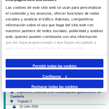
Las cookies de este sitio web se usan para personalizar
el contenido y los anuncios, ofrecer funciones de redes
sociales y analizar el tráfico. Además, compartimos
ACTIVIDADES EDUCATIVAS
información sobre el uso que haga del sitio web con
nuestros partners de redes sociales, publicidad y análisis
web, quienes pueden combinarla con otra información
Aviso de circulación
que les haya proporcionado o que hayan recopilado a
partir del uso que haya hecho de sus servicios.
12 Agosto 2026
13 Agosto 2026
16:00
01:00
-
Tancament accés Km 0| Eclipsi solar
Permitir todas las cookies
Km 0
Próximas actividades Puerto y Ciudad
Configurar
4 Julio 2026
Rechazar todas las cookies
13 Septiembre 2026
Exposició | Biennal d'Art contemporani gastronòmic de
Cambrils
Tinglado 2
10 Julio 2026