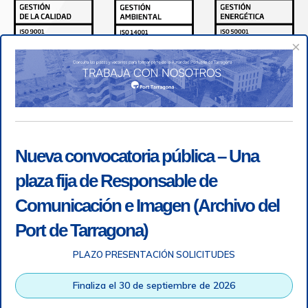
×
Nueva convocatoria pública – Una
plaza fija de Responsable de
Comunicación e Imagen (Archivo del
Port de Tarragona)
PLAZO PRESENTACIÓN SOLICITUDES
Accesibilidad
|
Nota legal
|
Info RGPD
|
Información de
grabación telefónica
|
SGSI
|
Login
Finaliza el 30 de septiembre de 2026
Autoridad Portuaria de Tarragona © Todos los derechos