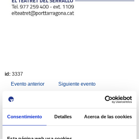
id:
3337
Evento anterior
Siguiente evento
Puerto y Ciudad
Consentimiento
Detalles
Acerca de las cookies
Esta página web usa cookies