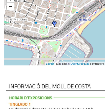
−
Leaflet
| Map data ©
OpenStreetMap
contributors