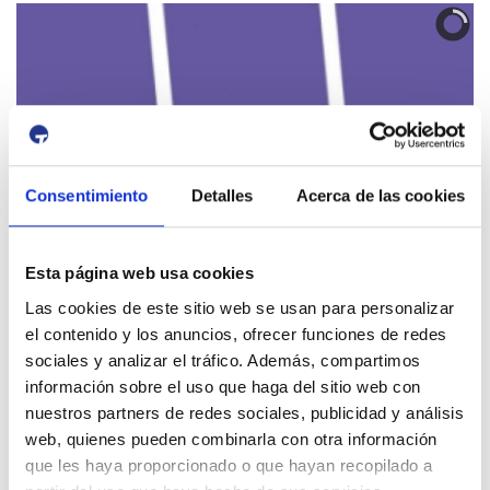
FONDO DE ARTE
Consentimiento
Detalles
Acerca de las cookies
Aviso de circulación
Esta página web usa cookies
12 Agosto 2026
13 Agosto 2026
Las cookies de este sitio web se usan para personalizar
16:00
01:00
-
el contenido y los anuncios, ofrecer funciones de redes
Tancament accés Km 0| Eclipsi solar
sociales y analizar el tráfico. Además, compartimos
Km 0
información sobre el uso que haga del sitio web con
Próximas actividades Puerto y Ciudad
nuestros partners de redes sociales, publicidad y análisis
4 Julio 2026
web, quienes pueden combinarla con otra información
13 Septiembre 2026
que les haya proporcionado o que hayan recopilado a
Exposició | Biennal d'Art contemporani gastronòmic de