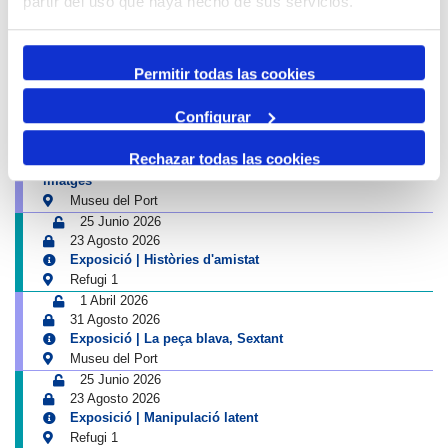
partir del uso que haya hecho de sus servicios.
Cambrils
Tinglado 2
10 Julio 2026
23 Agosto 2026
Permitir todas las cookies
Exposició | Boscos. Cartografies del temps i del gest
Refugi 1
Configurar
26 Junio 2026
11 Octubre 2026
Rechazar todas las cookies
Exposició | El concurs de mestres romescaires en
imatges
Museu del Port
25 Junio 2026
23 Agosto 2026
Exposició | Històries d'amistat
Refugi 1
1 Abril 2026
31 Agosto 2026
Exposició | La peça blava, Sextant
Museu del Port
25 Junio 2026
23 Agosto 2026
Exposició | Manipulació latent
Refugi 1