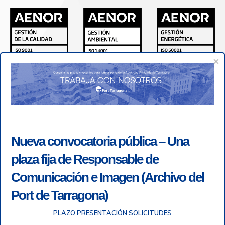
×
Nueva convocatoria pública – Una
plaza fija de Responsable de
Comunicación e Imagen (Archivo del
Port de Tarragona)
PLAZO PRESENTACIÓN SOLICITUDES
Accesibilidad
|
Nota legal
|
Info RGPD
|
Información de