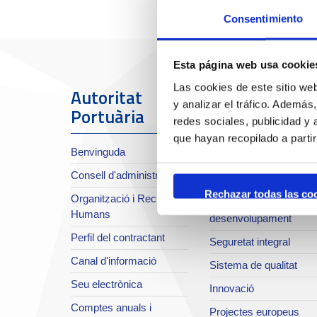
Consentimiento
Esta página web usa cookie
Las cookies de este sitio we
Autoritat
El Port
y analizar el tráfico. Ademá
Portuària
redes sociales, publicidad y
Sobre el Port
que hayan recopilado a parti
Benvinguda
Situació i accessos
Consell d'administració
Planificació estratègica
Rechazar todas las co
Organització i Recursos
Infraestructures en
Humans
desenvolupament
Perfil del contractant
Seguretat integral
Canal d'informació
Sistema de qualitat
Seu electrònica
Innovació
Comptes anuals i
Projectes europeus