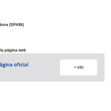
lona (SPAIN)
a la pàgina web
àgina oficial
+ info