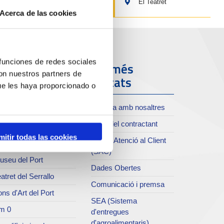
El Teatret
Acerca de las cookies
 funciones de redes sociales
ort i Ciutat
Els més
con nuestros partners de
visitats
ue les haya proporcionado o
oll de Costa
Treballa amb nosaltres
xiu del Port
Perfil del contractant
rvei de publicacions
mitir todas las cookies
Servei Atenció al Client
rc del Port
(SAC)
useu del Port
Dades Obertes
atret del Serrallo
Comunicació i premsa
ns d'Art del Port
SEA (Sistema
m 0
d'entregues
d'agroalimentaris)