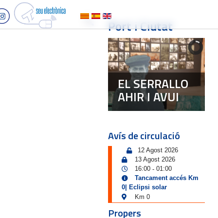
Port i Ciutat
EL SERRALLO
AHIR I AVUI
Avís de circulació
12 Agost 2026
13 Agost 2026
16:00
01:00
-
Tancament accés Km
0| Eclipsi solar
Km 0
Propers