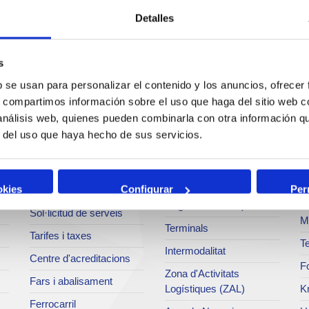
Detalles
s
b se usan para personalizar el contenido y los anuncios, ofrecer
Serveis
Negoci
P
s, compartimos información sobre el uso que haga del sitio web 
 análisis web, quienes pueden combinarla con otra información q
Operacions i serveis
Tràfics
M
r del uso que haya hecho de sus servicios.
portuaris
Estadístiques
Ar
Bunkering
SEA - (Sistema
Se
okies
Configurar
Per
Serveis comercials
d'entregues
Pa
d'agroalimentaris)
Sol·licitud de serveis
M
Terminals
Tarifes i taxes
Te
Intermodalitat
Centre d'acreditacions
Fo
Zona d'Activitats
Fars i abalisament
Logístiques (ZAL)
K
Ferrocarril