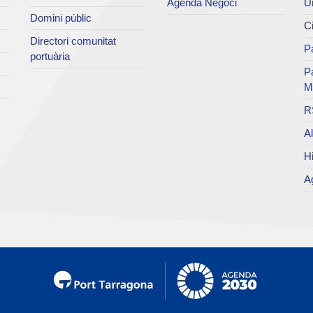
Agenda Negoci
Un
Domini públic
Ci
Directori comunitat
Pa
portuària
P
M
R
Al
Hi
Ag