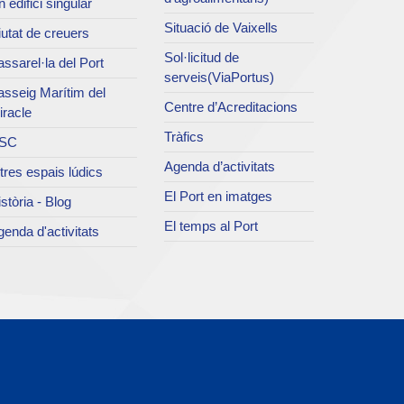
 edifici singular
Situació de Vaixells
utat de creuers
Sol·licitud de
ssarel·la del Port
serveis(ViaPortus)
asseig Marítim del
Centre d’Acreditacions
iracle
Tràfics
SC
Agenda d’activitats
tres espais lúdics
El Port en imatges
stòria - Blog
El temps al Port
enda d'activitats