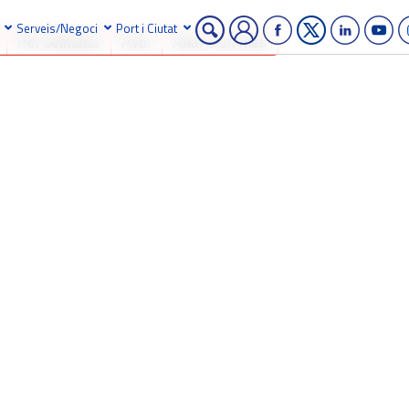
Serveis/Negoci
Port i Ciutat
Per setmana
Avui
Anar a un mes