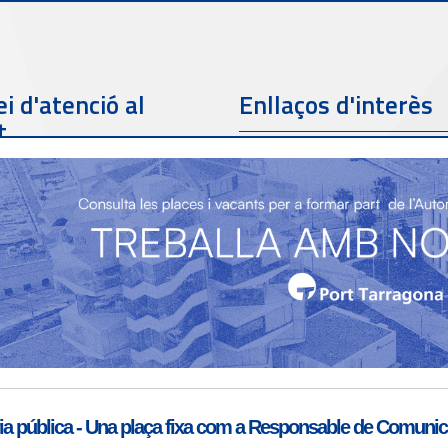
i d'atenció al
Enllaços d'interès
t
Telèfon de contacte
977 259 462
Email de contacte
Partners
sac@porttarragona.cat
Informació SAC
Accès a SAC ( Servei
d'atenció al client )
a pública - Una plaça fixa com a Responsable de Comunicac