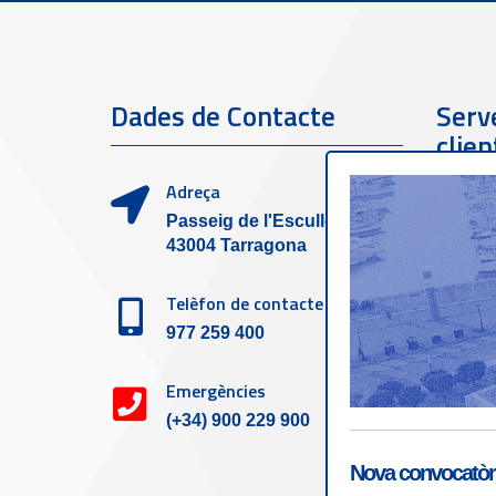
Dades de Contacte
Serve
clien
Adreça
Passeig de l'Escullera s/n,
43004 Tarragona
Telèfon de contacte
977 259 400
Emergències
(+34) 900 229 900
Nova convocatòri