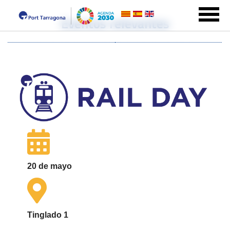
Eventos relevantes
20 de mayo
Tinglado 1