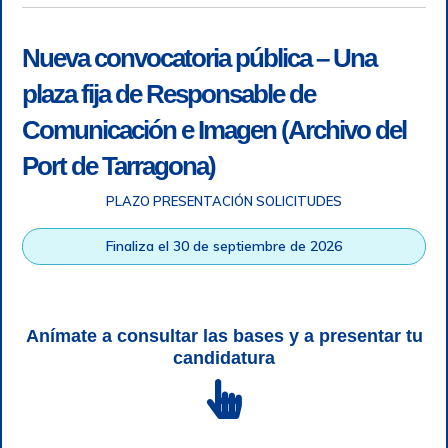
Nueva convocatoria pública – Una
plaza fija de Responsable de
Comunicación e Imagen (Archivo del
Port de Tarragona)
PLAZO PRESENTACIÓN SOLICITUDES
Accesibilidad
|
Nota legal
|
Info RGPD
|
Información de
grabación telefónica
|
SGSI
|
Login
Finaliza el 30 de septiembre de 2026
Autoridad Portuaria de Tarragona © Todos los derechos
reservados |
Diseño Web Responsive
| HTML 5 | CSS 3 |
WCAG 2 y WW3C
Anímate a consultar las bases y a presentar tu
candidatura