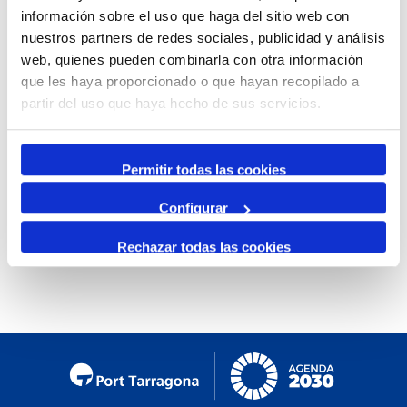
información sobre el uso que haga del sitio web con
Mensual
nuestros partners de redes sociales, publicidad y análisis
Ir al mes específico
web, quienes pueden combinarla con otra información
que les haya proporcionado o que hayan recopilado a
Día Anterior
partir del uso que haya hecho de sus servicios.
Jueves, 05. Marzo 2026
Siguiente Día
Permitir todas las cookies
Configurar
No se encontraron eventos
Rechazar todas las cookies