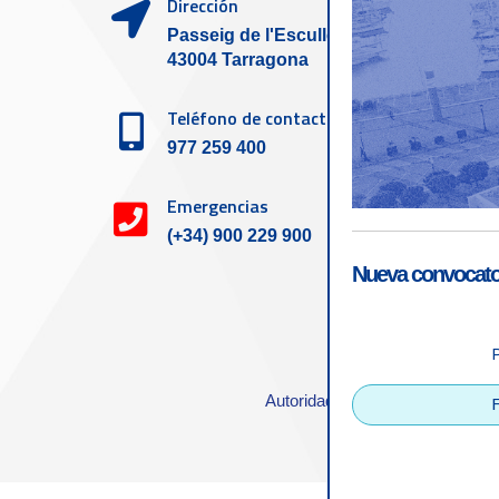
Dirección
Passeig de l'Escullera s/n,
43004 Tarragona
Teléfono de contacto
977 259 400
Emergencias
(+34) 900 229 900
Nueva convocator
Accesibilid
Autoridad Portuaria de Tarrago