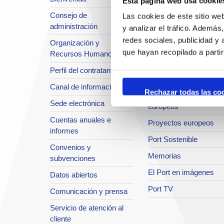
Esta página web usa cookie
Situación y accesos
Consejo de
Las cookies de este sitio we
Planificación estratégic
administración
y analizar el tráfico. Ademá
Infraestructuras en
redes sociales, publicidad y
Organización y
desarrollo
que hayan recopilado a parti
Recursos Humanos
Seguridad Integral
Perfil del contratante
Sistema de Calidad
Canal de información
Rechazar todas las co
Innovación y proyectos
Sede electrónica
europeos
Cuentas anuales e
Proyectos europeos
informes
Port Sostenible
Convenios y
Memorias
subvenciones
El Port en imágenes
Datos abiertos
Port TV
Comunicación y prensa
Servicio de atención al
cliente