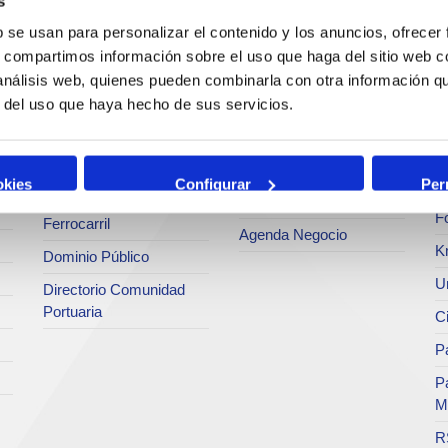
s
Estadísticas
Bunkering
Ar
b se usan para personalizar el contenido y los anuncios, ofrecer
a
SEA - (Sistema de
s, compartimos información sobre el uso que haga del sitio web 
Servicios comerciales
entregas de
Se
agroalimentarios)
 análisis web, quienes pueden combinarla con otra información q
p
Solicitud de Servicios
r del uso que haya hecho de sus servicios.
Terminales
Pa
Tarifas y tasas
Intermodalidad
M
Centro de Acreditaciones
Zona de Actividades
okies
Configurar
Per
Te
Faros y balizas
Logísticas (ZAL)
F
Ferrocarril
Agenda Negocio
K
Dominio Público
Un
Directorio Comunidad
Portuaria
C
Pa
P
M
R