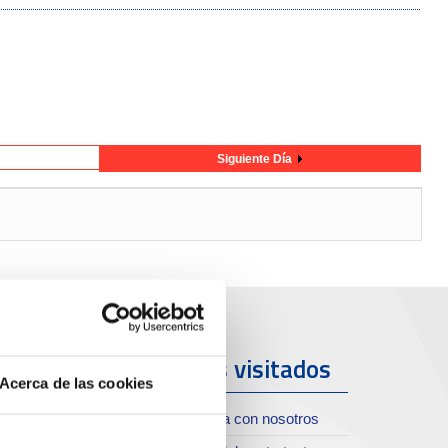
Siguiente Día
uerto y
Más visitados
Acerca de las cookies
iudad
Trabaja con nosotros
oll de Costa