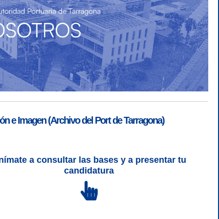
ón e Imagen (Archivo del Port de Tarragona)
nímate a consultar las bases y a presentar tu
SGSI
|
Login
candidatura
L 5 | CSS 3 | WCAG 2 y WW3C