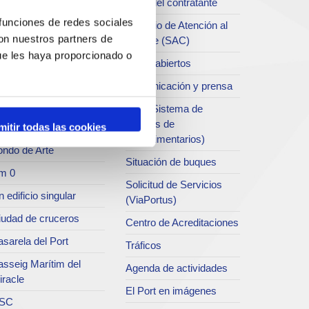
Perfil del contratante
chivo del Port
 funciones de redes sociales
Servicio de Atención al
con nuestros partners de
Clliente (SAC)
rvicio de
ue les haya proporcionado o
ublicaciones
Datos abiertos
rc del Port
Comunicación y prensa
useo del Port
SEA (Sistema de
Entrgas de
mitir todas las cookies
atret del Serrallo
Agroalimentarios)
ondo de Arte
Situación de buques
m 0
Solicitud de Servicios
 edificio singular
(ViaPortus)
iudad de cruceros
Centro de Acreditaciones
sarela del Port
Tráficos
asseig Marítim del
Agenda de actividades
iracle
El Port en imágenes
SC