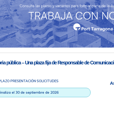
Teléfono de contacto
977 259 462
Email de contacto
Partners
sac@porttarragona.cat
Información SAC
Acceso a SAC
ia pública – Una plaza fija de Responsable de Comunicaci
PLAZO PRESENTACIÓN SOLICITUDES
A
ad
|
Nota legal
|
Info RGPD
|
Información de grabación telefónica
|
na © Todos los derechos reservados |
Diseño Web Responsive
| HTM
Finaliza el 30 de septiembre de 2026