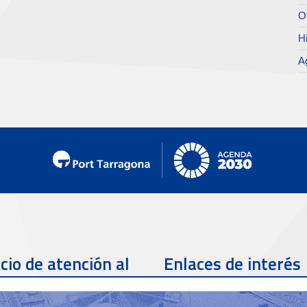
O
Hi
A
cio de atención al
Enlaces de interés
te