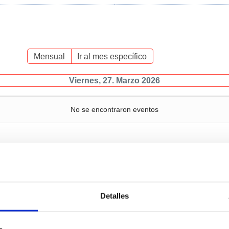
Mensual
Ir al mes específico
Viernes, 27. Marzo 2026
No se encontraron eventos
Servicios
Negocio
P
Detalles
c
Operaciones y servicios
Tráficos
portuarios
M