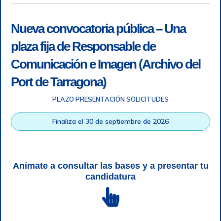
Nueva convocatoria pública – Una
plaza fija de Responsable de
Comunicación e Imagen (Archivo del
Port de Tarragona)
PLAZO PRESENTACIÓN SOLICITUDES
Accesibilidad
|
Nota legal
|
Info RGPD
|
Información de
grabación telefónica
|
SGSI
|
Login
Finaliza el 30 de septiembre de 2026
Autoridad Portuaria de Tarragona © Todos los derechos
reservados |
Diseño Web Responsive
| HTML 5 | CSS 3 |
WCAG 2 y WW3C
Anímate a consultar las bases y a presentar tu
candidatura