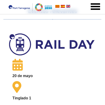
Eventos relevantes
20 de mayo
Tinglado 1