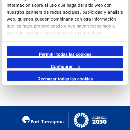
información sobre el uso que haga del sitio web con
Mensual
nuestros partners de redes sociales, publicidad y análisis
Ir al mes específico
web, quienes pueden combinarla con otra información
que les haya proporcionado o que hayan recopilado a
Día Anterior
partir del uso que haya hecho de sus servicios.
Martes, 01. Abril 2025
Siguiente Día
Permitir todas las cookies
Configurar
No se encontraron eventos
Rechazar todas las cookies