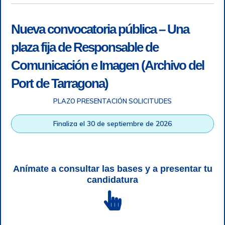
Nueva convocatoria pública – Una
plaza fija de Responsable de
Comunicación e Imagen (Archivo del
Port de Tarragona)
PLAZO PRESENTACIÓN SOLICITUDES
Accesibilidad
|
Nota legal
|
Info RGPD
|
Información de
grabación telefónica
|
SGSI
|
Login
Finaliza el 30 de septiembre de 2026
Autoridad Portuaria de Tarragona © Todos los derechos
reservados |
Diseño Web Responsive
| HTML 5 | CSS 3 |
WCAG 2 y WW3C
Anímate a consultar las bases y a presentar tu
candidatura