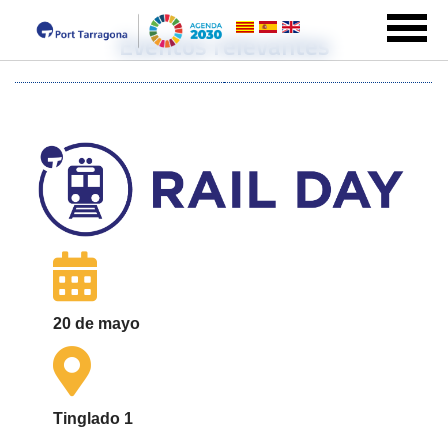
Eventos relevantes
20 de mayo
Tinglado 1