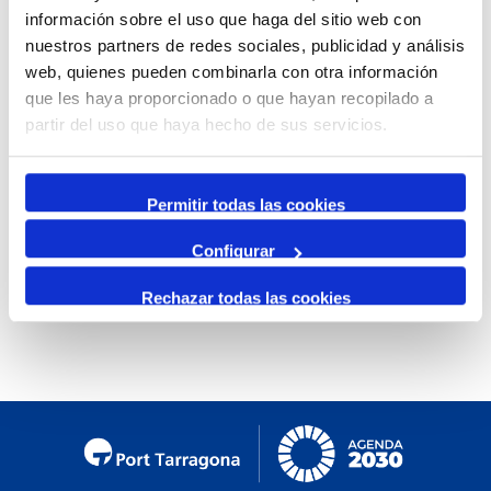
información sobre el uso que haga del sitio web con
Mensual
nuestros partners de redes sociales, publicidad y análisis
Ir al mes específico
web, quienes pueden combinarla con otra información
que les haya proporcionado o que hayan recopilado a
Día Anterior
partir del uso que haya hecho de sus servicios.
Jueves, 20. Febrero 2025
Siguiente Día
Permitir todas las cookies
Configurar
No se encontraron eventos
Rechazar todas las cookies