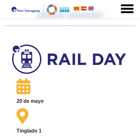
Eventos relevantes
20 de mayo
Tinglado 1