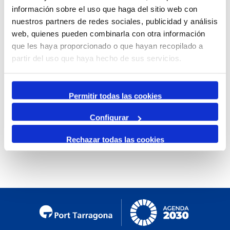
información sobre el uso que haga del sitio web con
Mensual
nuestros partners de redes sociales, publicidad y análisis
Ir al mes específico
web, quienes pueden combinarla con otra información
que les haya proporcionado o que hayan recopilado a
Día Anterior
partir del uso que haya hecho de sus servicios.
Miércoles, 08. Enero 2025
Siguiente Día
Permitir todas las cookies
Configurar
No se encontraron eventos
Rechazar todas las cookies