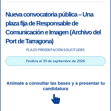
Nueva convocatoria pública – Una
plaza fija de Responsable de
Comunicación e Imagen (Archivo del
Port de Tarragona)
PLAZO PRESENTACIÓN SOLICITUDES
Accesibilidad
|
Nota legal
|
Info RGPD
|
Información de
grabación telefónica
|
SGSI
|
Login
Finaliza el 30 de septiembre de 2026
Autoridad Portuaria de Tarragona © Todos los derechos
reservados |
Diseño Web Responsive
| HTML 5 | CSS 3 |
WCAG 2 y WW3C
Anímate a consultar las bases y a presentar tu
candidatura