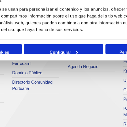
s
Estadísticas
Bunkering
Ar
b se usan para personalizar el contenido y los anuncios, ofrecer
a
SEA - (Sistema de
s, compartimos información sobre el uso que haga del sitio web 
Servicios comerciales
entregas de
Se
agroalimentarios)
 análisis web, quienes pueden combinarla con otra información q
p
Solicitud de Servicios
r del uso que haya hecho de sus servicios.
Terminales
Pa
Tarifas y tasas
Intermodalidad
M
Centro de Acreditaciones
Zona de Actividades
okies
Configurar
Per
Te
Faros y balizas
Logísticas (ZAL)
F
Ferrocarril
Agenda Negocio
K
Dominio Público
Un
Directorio Comunidad
Portuaria
C
Pa
P
M
R