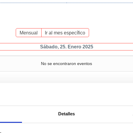
Mensual
Ir al mes específico
Sábado, 25. Enero 2025
No se encontraron eventos
Servicios
Negocio
P
Detalles
c
Operaciones y servicios
Tráficos
portuarios
M