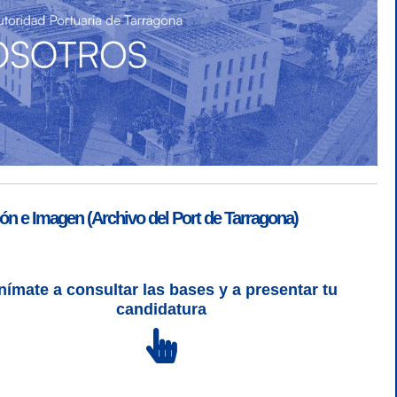
ón e Imagen (Archivo del Port de Tarragona)
nímate a consultar las bases y a presentar tu
SGSI
|
Login
candidatura
L 5 | CSS 3 | WCAG 2 y WW3C