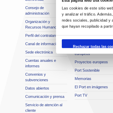
Esta página web usa cookie
Situación y accesos
Consejo de
Las cookies de este sitio we
Planificación estratégic
administración
y analizar el tráfico. Ademá
Infraestructuras en
redes sociales, publicidad y
Organización y
desarrollo
que hayan recopilado a parti
Recursos Humanos
Seguridad Integral
Perfil del contratante
Sistema de Calidad
Canal de información
Rechazar todas las co
Innovación y proyectos
Sede electrónica
europeos
Cuentas anuales e
Proyectos europeos
informes
Port Sostenible
Convenios y
Memorias
subvenciones
El Port en imágenes
Datos abiertos
Port TV
Comunicación y prensa
Servicio de atención al
cliente