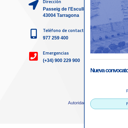
Dirección
Passeig de l'Escullera s/n,
43004 Tarragona
Teléfono de contacto
977 259 400
Emergencias
(+34) 900 229 900
Nueva convocator
Accesibilid
Autoridad Portuaria de Tarrago