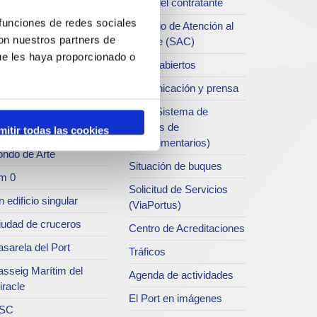
Perfil del contratante
chivo del Port
 funciones de redes sociales
Servicio de Atención al
con nuestros partners de
Clliente (SAC)
rvicio de
ue les haya proporcionado o
ublicaciones
Datos abiertos
rc del Port
Comunicación y prensa
useo del Port
SEA (Sistema de
Entrgas de
mitir todas las cookies
atret del Serrallo
Agroalimentarios)
ondo de Arte
Situación de buques
m 0
Solicitud de Servicios
 edificio singular
(ViaPortus)
iudad de cruceros
Centro de Acreditaciones
sarela del Port
Tráficos
asseig Marítim del
Agenda de actividades
iracle
El Port en imágenes
SC