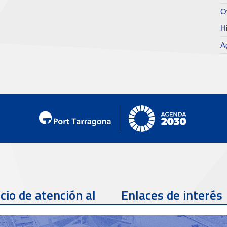
O
Hi
A
cio de atención al
Enlaces de interés
te