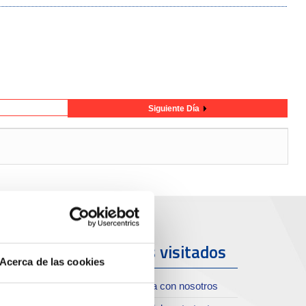
Siguiente Día
uerto y
Más visitados
Acerca de las cookies
iudad
Trabaja con nosotros
oll de Costa