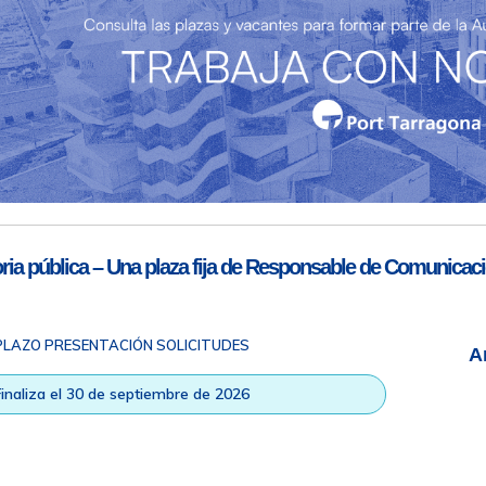
Teléfono de contacto
977 259 462
Email de contacto
Partners
sac@porttarragona.cat
Información SAC
Acceso a SAC
ia pública – Una plaza fija de Responsable de Comunicaci
PLAZO PRESENTACIÓN SOLICITUDES
A
ad
|
Nota legal
|
Info RGPD
|
Información de grabación telefónica
|
na © Todos los derechos reservados |
Diseño Web Responsive
| HTM
Finaliza el 30 de septiembre de 2026