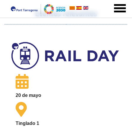
Eventos relevantes
20 de mayo
Tinglado 1