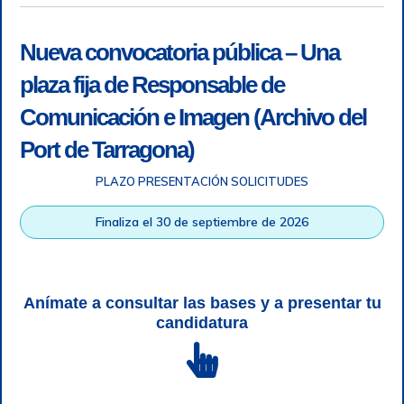
Nueva convocatoria pública – Una
plaza fija de Responsable de
Comunicación e Imagen (Archivo del
Port de Tarragona)
PLAZO PRESENTACIÓN SOLICITUDES
Accesibilidad
|
Nota legal
|
Info RGPD
|
Información de
grabación telefónica
|
SGSI
|
Login
Finaliza el 30 de septiembre de 2026
Autoridad Portuaria de Tarragona © Todos los derechos
reservados |
Diseño Web Responsive
| HTML 5 | CSS 3 |
WCAG 2 y WW3C
Anímate a consultar las bases y a presentar tu
candidatura