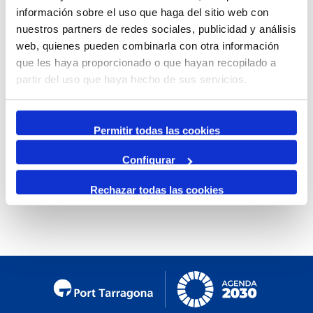
información sobre el uso que haga del sitio web con
Mensual
nuestros partners de redes sociales, publicidad y análisis
Ir al mes específico
web, quienes pueden combinarla con otra información
que les haya proporcionado o que hayan recopilado a
Día Anterior
partir del uso que haya hecho de sus servicios.
Domingo, 12. Enero 2025
Siguiente Día
Permitir todas las cookies
Configurar
No se encontraron eventos
Rechazar todas las cookies