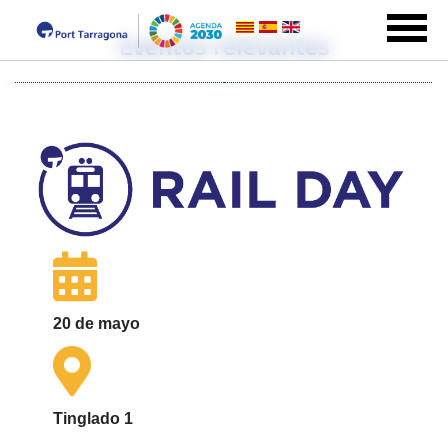
Eventos relevantes
20 de mayo
Tinglado 1