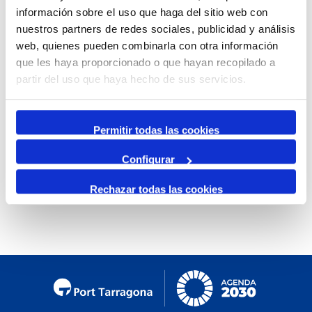
información sobre el uso que haga del sitio web con
Mensual
nuestros partners de redes sociales, publicidad y análisis
Ir al mes específico
web, quienes pueden combinarla con otra información
que les haya proporcionado o que hayan recopilado a
Día Anterior
partir del uso que haya hecho de sus servicios.
Lunes, 30. Diciembre 2024
Siguiente Día
Permitir todas las cookies
Configurar
No se encontraron eventos
Rechazar todas las cookies