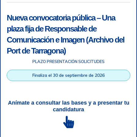
Nueva convocatoria pública – Una
plaza fija de Responsable de
Comunicación e Imagen (Archivo del
Port de Tarragona)
PLAZO PRESENTACIÓN SOLICITUDES
Accesibilidad
|
Nota legal
|
Info RGPD
|
Información de
grabación telefónica
|
SGSI
|
Login
Finaliza el 30 de septiembre de 2026
Autoridad Portuaria de Tarragona © Todos los derechos
reservados |
Diseño Web Responsive
| HTML 5 | CSS 3 |
WCAG 2 y WW3C
Anímate a consultar las bases y a presentar tu
candidatura