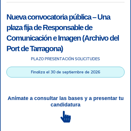
Nueva convocatoria pública – Una
plaza fija de Responsable de
Comunicación e Imagen (Archivo del
Port de Tarragona)
PLAZO PRESENTACIÓN SOLICITUDES
Accesibilidad
|
Nota legal
|
Info RGPD
|
Información de
grabación telefónica
|
SGSI
|
Login
Finaliza el 30 de septiembre de 2026
Autoridad Portuaria de Tarragona © Todos los derechos
reservados |
Diseño Web Responsive
| HTML 5 | CSS 3 |
WCAG 2 y WW3C
Anímate a consultar las bases y a presentar tu
candidatura