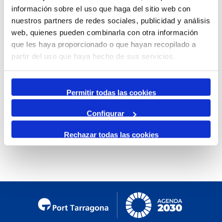
información sobre el uso que haga del sitio web con
Mensual
nuestros partners de redes sociales, publicidad y análisis
Ir al mes específico
web, quienes pueden combinarla con otra información
que les haya proporcionado o que hayan recopilado a
Día Anterior
partir del uso que haya hecho de sus servicios.
Viernes, 20. Diciembre 2024
Siguiente Día
Permitir todas las cookies
Configurar
No se encontraron eventos
Rechazar todas las cookies