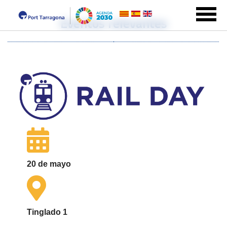
Eventos relevantes
20 de mayo
Tinglado 1