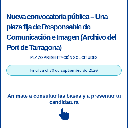
Nueva convocatoria pública – Una
plaza fija de Responsable de
Comunicación e Imagen (Archivo del
Port de Tarragona)
PLAZO PRESENTACIÓN SOLICITUDES
Accesibilidad
|
Nota legal
|
Info RGPD
|
Información de
grabación telefónica
|
SGSI
|
Login
Finaliza el 30 de septiembre de 2026
Autoridad Portuaria de Tarragona © Todos los derechos
reservados |
Diseño Web Responsive
| HTML 5 | CSS 3 |
WCAG 2 y WW3C
Anímate a consultar las bases y a presentar tu
candidatura