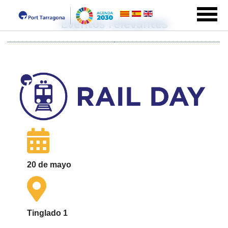
Eventos relevantes
20 de mayo
Tinglado 1