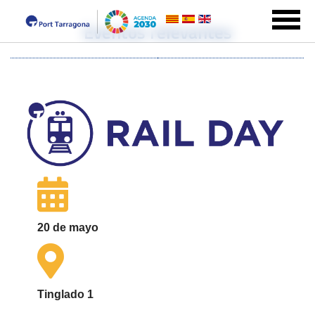
Eventos relevantes
20 de mayo
Tinglado 1