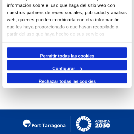
información sobre el uso que haga del sitio web con
Mensual
nuestros partners de redes sociales, publicidad y análisis
Ir al mes específico
web, quienes pueden combinarla con otra información
que les haya proporcionado o que hayan recopilado a
Día Anterior
partir del uso que haya hecho de sus servicios.
Miércoles, 11. Diciembre 2024
Siguiente Día
Permitir todas las cookies
Configurar
No se encontraron eventos
Rechazar todas las cookies