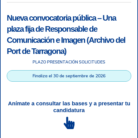
Nueva convocatoria pública – Una
plaza fija de Responsable de
Comunicación e Imagen (Archivo del
Port de Tarragona)
PLAZO PRESENTACIÓN SOLICITUDES
Accesibilidad
|
Nota legal
|
Info RGPD
|
Información de
grabación telefónica
|
SGSI
|
Login
Finaliza el 30 de septiembre de 2026
Autoridad Portuaria de Tarragona © Todos los derechos
reservados |
Diseño Web Responsive
| HTML 5 | CSS 3 |
WCAG 2 y WW3C
Anímate a consultar las bases y a presentar tu
candidatura