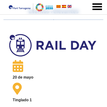
Eventos relevantes
20 de mayo
Tinglado 1