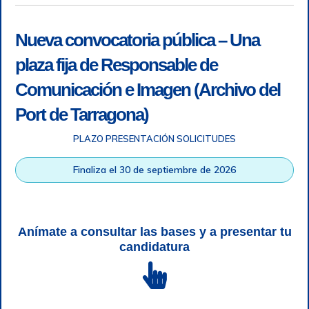
Nueva convocatoria pública – Una
plaza fija de Responsable de
Comunicación e Imagen (Archivo del
Port de Tarragona)
PLAZO PRESENTACIÓN SOLICITUDES
Accesibilidad
|
Nota legal
|
Info RGPD
|
Información de
grabación telefónica
|
SGSI
|
Login
Finaliza el 30 de septiembre de 2026
Autoridad Portuaria de Tarragona © Todos los derechos
reservados |
Diseño Web Responsive
| HTML 5 | CSS 3 |
WCAG 2 y WW3C
Anímate a consultar las bases y a presentar tu
candidatura