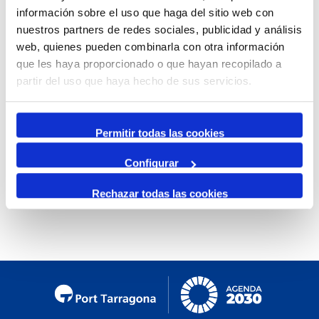
información sobre el uso que haga del sitio web con
Mensual
nuestros partners de redes sociales, publicidad y análisis
Ir al mes específico
web, quienes pueden combinarla con otra información
que les haya proporcionado o que hayan recopilado a
Día Anterior
partir del uso que haya hecho de sus servicios.
Martes, 10. Diciembre 2024
Siguiente Día
Permitir todas las cookies
Configurar
No se encontraron eventos
Rechazar todas las cookies