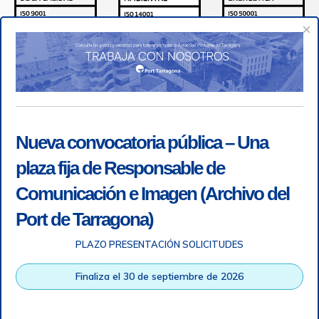
×
Nueva convocatoria pública – Una
plaza fija de Responsable de
Comunicación e Imagen (Archivo del
Port de Tarragona)
PLAZO PRESENTACIÓN SOLICITUDES
Accesibilidad
|
Nota legal
|
Info RGPD
|
Información de
grabación telefónica
|
SGSI
|
Login
Finaliza el 30 de septiembre de 2026
Autoridad Portuaria de Tarragona © Todos los derechos
reservados |
Diseño Web Responsive
| HTML 5 | CSS 3 |