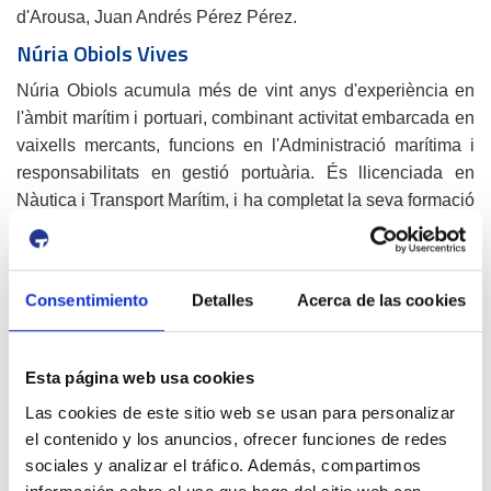
d'Arousa, Juan Andrés Pérez Pérez.
Núria Obiols Vives
Núria Obiols acumula més de vint anys d'experiència en
l'àmbit marítim i portuari, combinant activitat embarcada en
vaixells mercants, funcions en l'Administració marítima i
responsabilitats en gestió portuària. És llicenciada en
Nàutica i Transport Marítim, i ha completat la seva formació
acadèmica amb l'obtenció de la Llicenciatura en Dret i un
postgrau d’Especialista en Dret Marítim Internacional i un
Master en Shipping Business Administration and
Consentimiento
Detalles
Acerca de las cookies
Logistics.
Capità de la Marina mercant, va navegar com a com a
segona oficial i primera oficial en vaixells mercants
Esta página web usa cookies
frigorífics. L’any 2006 es va incorporar a l'Administració
Las cookies de este sitio web se usan para personalizar
Marítima com a funcionària de carrera del cos Especial
el contenido y los anuncios, ofrecer funciones de redes
Facultatiu de Marina Civil.
sociales y analizar el tráfico. Además, compartimos