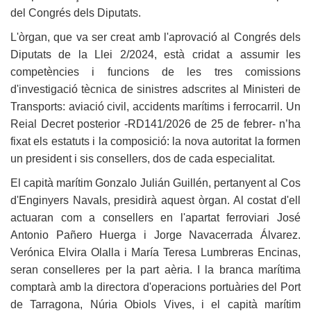
del Congrés dels Diputats.
L'òrgan, que va ser creat amb l'aprovació al Congrés dels
Diputats de la Llei 2/2024, està cridat a assumir les
competències i funcions de les tres comissions
d'investigació tècnica de sinistres adscrites al Ministeri de
Transports: aviació civil, accidents marítims i ferrocarril. Un
Reial Decret posterior -RD141/2026 de 25 de febrer- n’ha
fixat els estatuts i la composició: la nova autoritat la formen
un president i sis consellers, dos de cada especialitat.
El capità marítim Gonzalo Julián Guillén, pertanyent al Cos
d'Enginyers Navals, presidirà aquest òrgan. Al costat d'ell
actuaran com a consellers en l'apartat ferroviari José
Antonio Pañero Huerga i Jorge Navacerrada Álvarez.
Verónica Elvira Olalla i María Teresa Lumbreras Encinas,
seran conselleres per la part aèria. I la branca marítima
comptarà amb la directora d'operacions portuàries del Port
de Tarragona, Núria Obiols Vives, i el capità marítim