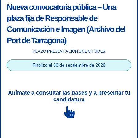
Nueva convocatoria pública – Una
plaza fija de Responsable de
Comunicación e Imagen (Archivo del
Port de Tarragona)
PLAZO PRESENTACIÓN SOLICITUDES
Accesibilidad
|
Nota legal
|
Info RGPD
|
Información de
grabación telefónica
|
SGSI
|
Login
Finaliza el 30 de septiembre de 2026
Autoridad Portuaria de Tarragona © Todos los derechos
reservados |
Diseño Web Responsive
| HTML 5 | CSS 3 |
WCAG 2 y WW3C
Anímate a consultar las bases y a presentar tu
candidatura