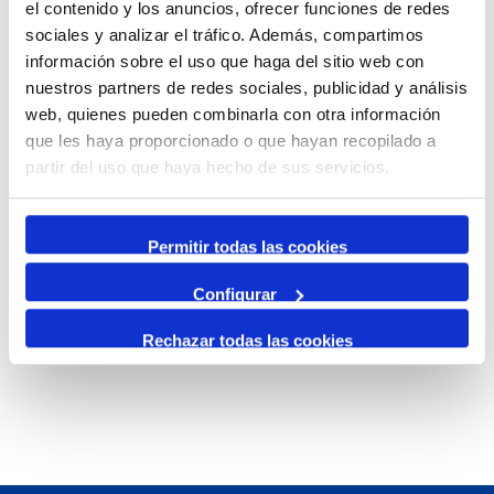
Aquesta prova pilot s’emmarca dins del compromís de
el contenido y los anuncios, ofrecer funciones de redes
millora contínua de Tarragona Cruise Port amb l’objectiu
sociales y analizar el tráfico. Además, compartimos
d’oferir als viatgers una experiència de qualitat. Cal
información sobre el uso que haga del sitio web con
destacar que en l’enquesta de satisfacció realitzada per
nuestros partners de redes sociales, publicidad y análisis
web, quienes pueden combinarla con otra información
l’EURECAT sobre la temporada passada, la terminal de
que les haya proporcionado o que hayan recopilado a
creuers tarragonina va rebre una valoració de 9,1 sobre 10,
partir del uso que haya hecho de sus servicios.
cosa que posa en evidència el salt qualitatiu que s’ha
aconseguit amb la construcció d’aquest equipament, que
ha marcat un punt d’inflexió en el projecte de creuers al
Permitir todas las cookies
territori.
Configurar
Rechazar todas las cookies