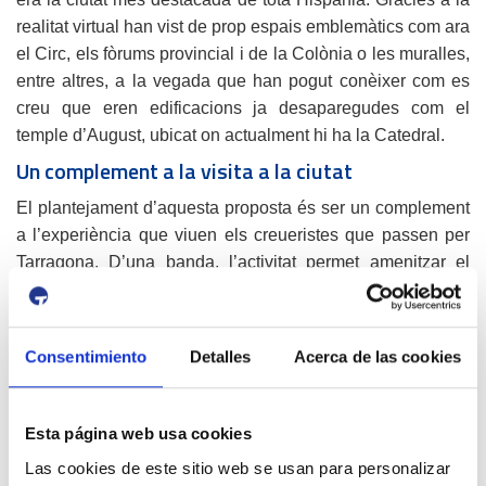
realitat virtual han vist de prop espais emblemàtics com ara
el Circ, els fòrums provincial i de la Colònia o les muralles,
entre altres, a la vegada que han pogut conèixer com es
creu que eren edificacions ja desaparegudes com el
temple d’August, ubicat on actualment hi ha la Catedral.
Un complement a la visita a la ciutat
El plantejament d’aquesta proposta és ser un complement
a l’experiència que viuen els creueristes que passen per
Tarragona. D’una banda, l’activitat permet amenitzar el
temps d’espera a la terminal dels passatgers
d’embarcament i desembarcament, fent-lo més amè i
atractiu. De l’altra, l’experiència amb realitat virtual ajuda
Consentimiento
Detalles
Acerca de las cookies
als passatgers de trànsit que visiten la ciutat, ja que els
ofereix un contingut de reconstrucció històrica que permet
visualitzar com era l’antiga Tarraco i posar en context el
Esta página web usa cookies
conjunt monumental Patrimoni Mundial.
Las cookies de este sitio web se usan para personalizar