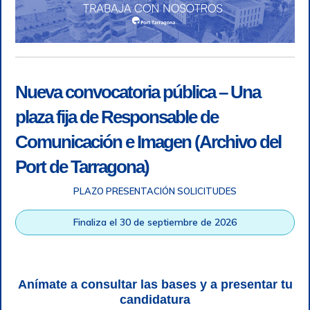
Nueva convocatoria pública – Una
plaza fija de Responsable de
Comunicación e Imagen (Archivo del
Port de Tarragona)
PLAZO PRESENTACIÓN SOLICITUDES
Accesibilidad
|
Nota legal
|
Info RGPD
|
Información de
grabación telefónica
|
SGSI
|
Login
Finaliza el 30 de septiembre de 2026
Autoridad Portuaria de Tarragona © Todos los derechos
reservados |
Diseño Web Responsive
| HTML 5 | CSS 3 |
WCAG 2 y WW3C
Anímate a consultar las bases y a presentar tu
candidatura