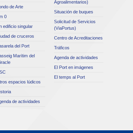
Agroalimentarios)
ondo de Arte
Situación de buques
m 0
Solicitud de Servicios
 edificio singular
(ViaPortus)
iudad de cruceros
Centro de Acreditaciones
sarela del Port
Tráficos
asseig Marítim del
Agenda de actividades
iracle
El Port en imágenes
SC
El temps al Port
tros espacios lúdicos
storia
genda de actividades