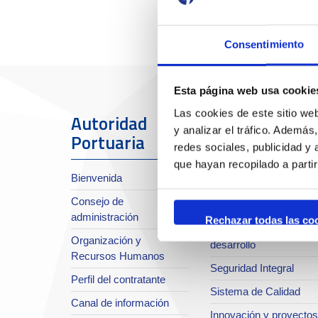
Consentimiento
Esta página web usa cookie
Las cookies de este sitio we
Autoridad
El Puerto
y analizar el tráfico. Ademá
Portuaria
redes sociales, publicidad y
Sobre el Port
que hayan recopilado a parti
Bienvenida
Situación y accesos
Consejo de
Planificación estratégic
administración
Rechazar todas las co
Infraestructuras en
Organización y
desarrollo
Recursos Humanos
Seguridad Integral
Perfil del contratante
Sistema de Calidad
Canal de información
Innovación y proyectos