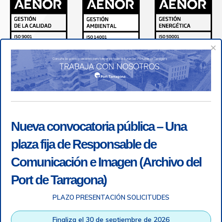
×
Nueva convocatoria pública – Una
plaza fija de Responsable de
Comunicación e Imagen (Archivo del
Port de Tarragona)
PLAZO PRESENTACIÓN SOLICITUDES
Accesibilidad
|
Nota legal
|
Info RGPD
|
Información de
grabación telefónica
|
SGSI
|
Login
Finaliza el 30 de septiembre de 2026