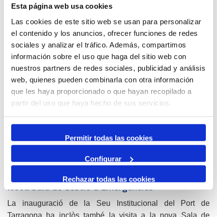
Esta página web usa cookies
plantes que es poden trobar de forma natural en una zona
litoral del mediterrani. Per això, la zona està composta per
Las cookies de este sitio web se usan para personalizar
espais molt diferenciats paisatgísticament parlant, que
el contenido y los anuncios, ofrecer funciones de redes
aniran des d’una zona per atraure insectes pol·linitzadors,
sociales y analizar el tráfico. Además, compartimos
passant per zones de prat amb espècies de gespa
información sobre el uso que haga del sitio web con
adaptades al nostre clima, i una gran zona de bosc
nuestros partners de redes sociales, publicidad y análisis
mediterrani.
web, quienes pueden combinarla con otra información
que les haya proporcionado o que hayan recopilado a
La nao
partir del uso que haya hecho de sus servicios.
Un altre dels elements rehabilitats és el conjunt escultòric
que data de l’any 1984 format per onze peces de ciment
armat alineades paral·lelament simulant les veles d’un
Permitir todas las cookies
vaixell. És una obra de José Maria Jané i Juan Carlos
Configurar
García i està catalogada dins del Pla d’Ordenació
Urbanística Municipal i forma part de béns a protegir.
Rechazar todas las cookies
Nova Sala de Gestió d’Emergències
La inauguració de la Seu Institucional del Port de
Tarragona ha inclòs també la visita a la nova Sala de