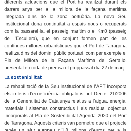
diferents actuacions que el Port ha realitzat durant els
darrers anys per a la millora de la façana marítima
integrada dins de la zona portuària. La nova Seu
Institucional dona continuïtat a espais nous o recuperats
com la passarel·la, el passeig marítim o el Km0 (passeig
de l’Escullera), que en conjunt formen part de les
contínues millores urbanístiques que el Port de Tarragona
realitza dins del domini públic portuari, com per exemple el
Pla de Millora de la Façana Marítima del Serrallo,
presentat en roda de premsa el proppassat dia 22 de març.
La sostenibilitat
La rehabilitació de la Seu Institucional de l’APT incorpora
els criteris d’ecoeficiència obligatoris pel Decret 21/2006
de la Generalitat de Catalunya relatius a l’aigua, energia,
materials i sistemes constructius i els residus, objectius
incorporats al Pla de Sostenibilitat Agenda 2030 del Port
de Tarragona. Aquests criteris van permetre que el projecte
rebés un ajut europeu d’1,8 milions d’euros per a la