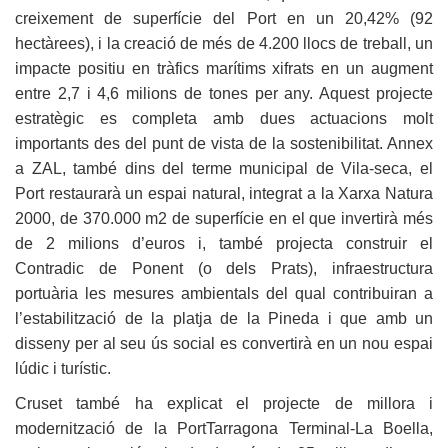
creixement de superfície del Port en un 20,42% (92
hectàrees), i la creació de més de 4.200 llocs de treball, un
impacte positiu en tràfics marítims xifrats en un augment
entre 2,7 i 4,6 milions de tones per any. Aquest projecte
estratègic es completa amb dues actuacions molt
importants des del punt de vista de la sostenibilitat. Annex
a ZAL, també dins del terme municipal de Vila-seca, el
Port restaurarà un espai natural, integrat a la Xarxa Natura
2000, de 370.000 m2 de superfície en el que invertirà més
de 2 milions d’euros i, també projecta construir el
Contradic de Ponent (o dels Prats), infraestructura
portuària les mesures ambientals del qual contribuiran a
l’estabilització de la platja de la Pineda i que amb un
disseny per al seu ús social es convertirà en un nou espai
lúdic i turístic.
Cruset també ha explicat el projecte de millora i
modernització de la PortTarragona Terminal-La Boella,