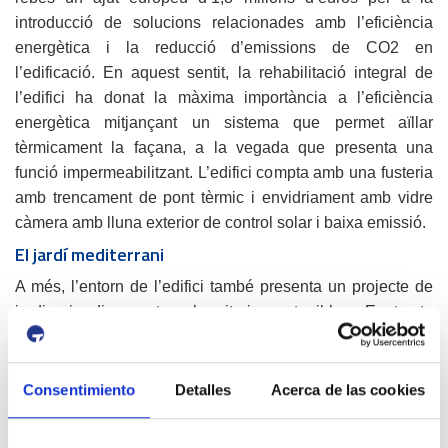
introducció de solucions relacionades amb l’eficiència
energètica i la reducció d’emissions de CO2 en
l’edificació. En aquest sentit, la rehabilitació integral de
l’edifici ha donat la màxima importància a l’eficiència
energètica mitjançant un sistema que permet aïllar
tèrmicament la façana, a la vegada que presenta una
funció impermeabilitzant. L’edifici compta amb una fusteria
amb trencament de pont tèrmic i envidriament amb vidre
càmera amb lluna exterior de control solar i baixa emissió.
El jardí mediterrani
A més, l’entorn de l’edifici també presenta un projecte de
jardineria dissenyat amb criteris sostenibles. Es tracta
d’una jardineria formada per 2.500 unitats de vegetació
autòctona o adaptada a clima litoral mediterrani de més de
vint espècies diferents com és ara el romaní, el pi pinyer o
Consentimiento
Detalles
Acerca de las cookies
l’olivera. Tota la zona enjardinada està creada amb criteris
d’integració paisatgística i tenint en compte els tipus de