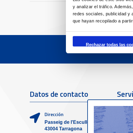
y analizar el tráfico. Ademá
redes sociales, publicidad y
que hayan recopilado a parti
Rechazar todas las co
Datos de contacto
Servi
clien
Dirección
Passeig de l'Escullera s/n,
43004 Tarragona