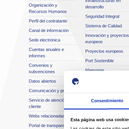
Infraestructuras en
Organización y
desarrollo
Recursos Humanos
Seguridad Integral
Perfil del contratante
Sistema de Calidad
Canal de información
Innovación y proyectos
Sede electrónica
europeos
Cuentas anuales e
Proyectos europeos
informes
Port Sostenible
Convenios y
Memorias
subvenciones
El Port en imágenes
Datos abiertos
Port TV
Comunicación y prensa
Servicio de atención al
Consentimiento
cliente
Webs relacionadas
Esta página web usa cookie
Portal de transparencia
Las cookies de este sitio we