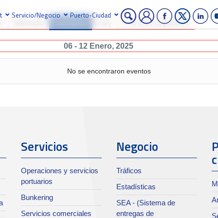
t
Servicio/Negocio
Puerto-Ciudad
l
Mensual
Semanal
Hoy
Ir al mes específico
06 - 12 Enero, 2025
No se encontraron eventos
Servicios
Negocio
P
c
Operaciones y servicios
Tráficos
portuarios
M
Estadísticas
Bunkering
Ar
a
SEA - (Sistema de
Servicios comerciales
entregas de
Se