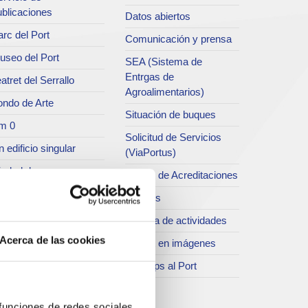
ublicaciones
Datos abiertos
rc del Port
Comunicación y prensa
useo del Port
SEA (Sistema de
Entrgas de
atret del Serrallo
Agroalimentarios)
ondo de Arte
Situación de buques
m 0
Solicitud de Servicios
 edificio singular
(ViaPortus)
iudad de cruceros
Centro de Acreditaciones
sarela del Port
Tráficos
asseig Marítim del
Agenda de actividades
iracle
Acerca de las cookies
El Port en imágenes
SC
El temps al Port
tros espacios lúdicos
storia
 funciones de redes sociales