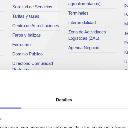
agroalimentarios)
p
Solicitud de Servicios
Terminales
Pa
Tarifas y tasas
Intermodalidad
M
Centro de Acreditaciones
Zona de Actividades
Te
Faros y balizas
Logísticas (ZAL)
F
Ferrocarril
Agenda Negocio
K
Dominio Público
Un
Directorio Comunidad
Portuaria
C
Pa
P
M
Detalles
R
O
s
Hi
b se usan para personalizar el contenido y los anuncios, ofrecer