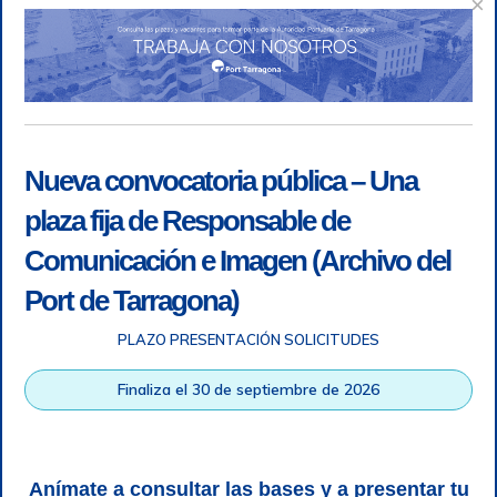
×
Nueva convocatoria pública – Una
plaza fija de Responsable de
Comunicación e Imagen (Archivo del
Port de Tarragona)
PLAZO PRESENTACIÓN SOLICITUDES
Accesibilidad
|
Nota legal
|
Info RGPD
|
Información de
grabación telefónica
|
SGSI
|
Login
Finaliza el 30 de septiembre de 2026
Autoridad Portuaria de Tarragona © Todos los derechos
reservados |
Diseño Web Responsive
| HTML 5 | CSS 3 |
WCAG 2 y WW3C
Anímate a consultar las bases y a presentar tu