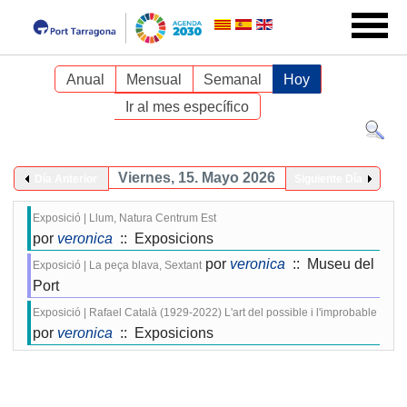
Anual
Mensual
Semanal
Hoy
Ir al mes específico
Viernes, 15. Mayo 2026
Día Anterior
Siguiente Día
Exposició | Llum, Natura Centrum Est
por
veronica
:: Exposicions
por
veronica
:: Museu del
Exposició | La peça blava, Sextant
Port
Exposició | Rafael Català (1929-2022) L'art del possible i l'improbable
por
veronica
:: Exposicions