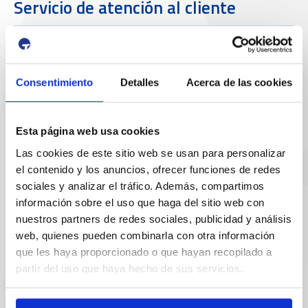
Servicio de atención al cliente
Teléfono de contacto
977 259 462
Consentimiento
Detalles
Acerca de las cookies
Email de contacto
sac@porttarragona.cat
Esta página web usa cookies
Las cookies de este sitio web se usan para personalizar
Información SAC
el contenido y los anuncios, ofrecer funciones de redes
Acceso a SAC
sociales y analizar el tráfico. Además, compartimos
información sobre el uso que haga del sitio web con
Enlaces de interés
nuestros partners de redes sociales, publicidad y análisis
web, quienes pueden combinarla con otra información
que les haya proporcionado o que hayan recopilado a
partir del uso que haya hecho de sus servicios.