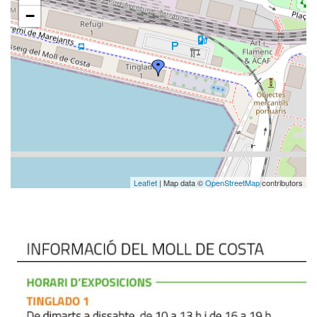
−
Leaflet
| Map data ©
OpenStreetMap
contributors