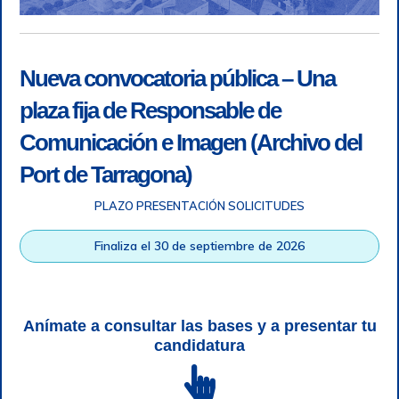
Nueva convocatoria pública – Una
plaza fija de Responsable de
Comunicación e Imagen (Archivo del
Port de Tarragona)
PLAZO PRESENTACIÓN SOLICITUDES
Accesibilidad
|
Nota legal
|
Info RGPD
|
Información de
grabación telefónica
|
SGSI
|
Login
Finaliza el 30 de septiembre de 2026
Autoridad Portuaria de Tarragona © Todos los derechos
reservados |
Diseño Web Responsive
| HTML 5 | CSS 3 |
WCAG 2 y WW3C
Anímate a consultar las bases y a presentar tu
candidatura