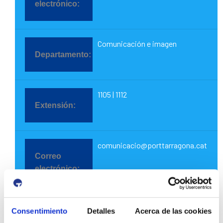
Comunicación e imagen
1105 | 1112
comunicacio@porttarragona.cat
Sostenibilidad y medio ambiente
Consentimiento
Detalles
Acerca de las cookies