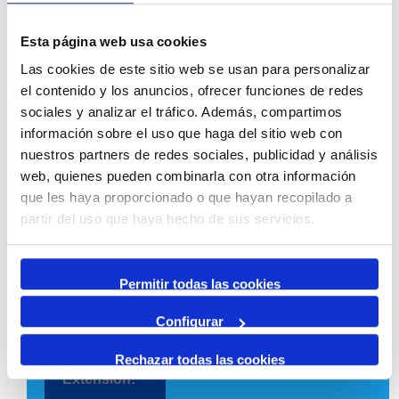
Esta página web usa cookies
1223 | 1224
Las cookies de este sitio web se usan para personalizar
el contenido y los anuncios, ofrecer funciones de redes
sociales y analizar el tráfico. Además, compartimos
información sobre el uso que haga del sitio web con
nuestros partners de redes sociales, publicidad y análisis
mediambient@porttarragona.cat
web, quienes pueden combinarla con otra información
que les haya proporcionado o que hayan recopilado a
partir del uso que haya hecho de sus servicios.
Estrategia, planificación y
Permitir todas las cookies
calidad
Configurar
1273
Rechazar todas las cookies