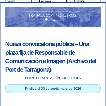
×
Nueva convocatoria pública – Una
plaza fija de Responsable de
Comunicación e Imagen (Archivo del
Port de Tarragona)
PLAZO PRESENTACIÓN SOLICITUDES
Accesibilidad
|
Nota legal
|
Info RGPD
|
Información de
grabación telefónica
|
SGSI
|
Login
Finaliza el 30 de septiembre de 2026
Autoridad Portuaria de Tarragona © Todos los derechos
reservados |
Diseño Web Responsive
| HTML 5 | CSS 3 |
WCAG 2 y WW3C