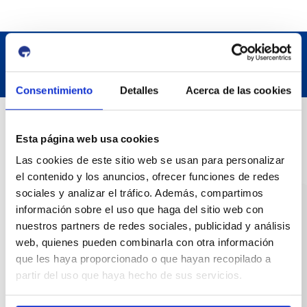
Consentimiento
Detalles
Acerca de las cookies
Datos de contacto
Esta página web usa cookies
Las cookies de este sitio web se usan para personalizar
Dirección
el contenido y los anuncios, ofrecer funciones de redes
Passeig de l'Escullera s/n, 43004 Tarragona
sociales y analizar el tráfico. Además, compartimos
información sobre el uso que haga del sitio web con
Teléfono de contacto
nuestros partners de redes sociales, publicidad y análisis
977 259 400
web, quienes pueden combinarla con otra información
que les haya proporcionado o que hayan recopilado a
Emergencias
partir del uso que haya hecho de sus servicios.
(+34) 900 229 900