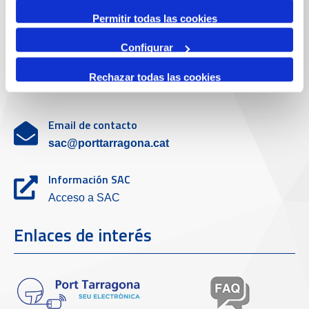
Servicio de atención al cliente
Permitir todas las cookies
Configurar
Teléfono de contacto
Rechazar todas las cookies
977 259 462
Email de contacto
sac@porttarragona.cat
Información SAC
Acceso a SAC
Enlaces de interés