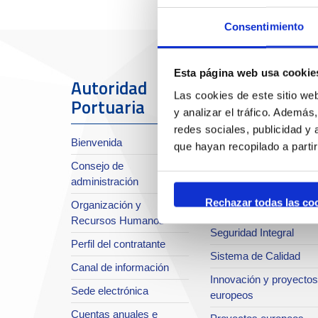
Consentimiento
Esta página web usa cookie
Autoridad
El Puerto
Las cookies de este sitio we
Portuaria
y analizar el tráfico. Ademá
Sobre el Port
redes sociales, publicidad y
Bienvenida
que hayan recopilado a parti
Situación y accesos
Consejo de
Planificación estratégic
administración
Infraestructuras en
Rechazar todas las co
Organización y
desarrollo
Recursos Humanos
Seguridad Integral
Perfil del contratante
Sistema de Calidad
Canal de información
Innovación y proyectos
Sede electrónica
europeos
Cuentas anuales e