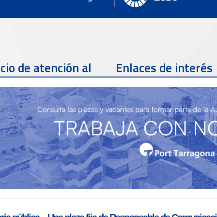
cio de atención al
Enlaces de interés
te
Teléfono de contacto
977 259 462
Email de contacto
Partners
sac@porttarragona.cat
Información SAC
Acceso a SAC