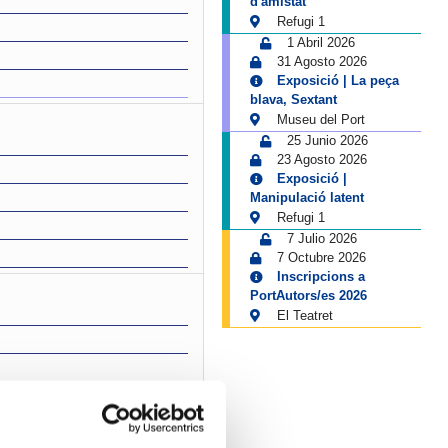
d'amistat
Refugi 1
1 Abril 2026
31 Agosto 2026
Exposició | La peça
blava, Sextant
Museu del Port
25 Junio 2026
23 Agosto 2026
Exposició |
Manipulació latent
Refugi 1
7 Julio 2026
7 Octubre 2026
Inscripcions a
PortAutors/es 2026
El Teatret