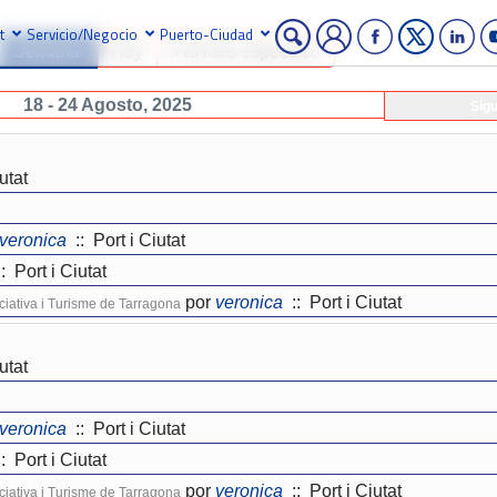
t
Servicio/Negocio
Puerto-Ciudad
Semanal
Hoy
Ir al mes específico
18 - 24 Agosto, 2025
Sig
utat
veronica
:: Port i Ciutat
: Port i Ciutat
por
veronica
:: Port i Ciutat
niciativa i Turisme de Tarragona
utat
veronica
:: Port i Ciutat
: Port i Ciutat
por
veronica
:: Port i Ciutat
niciativa i Turisme de Tarragona