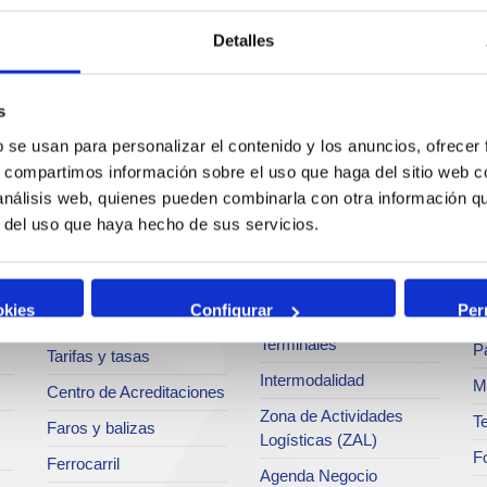
Detalles
s
Servicios
Negocio
P
b se usan para personalizar el contenido y los anuncios, ofrecer
c
s, compartimos información sobre el uso que haga del sitio web 
Operaciones y servicios
Tráficos
 análisis web, quienes pueden combinarla con otra información q
portuarios
M
r del uso que haya hecho de sus servicios.
Estadísticas
Bunkering
Ar
a
SEA - (Sistema de
Servicios comerciales
entregas de
Se
agroalimentarios)
okies
Configurar
Per
p
Solicitud de Servicios
Terminales
Pa
Tarifas y tasas
Intermodalidad
M
Centro de Acreditaciones
Zona de Actividades
Te
Faros y balizas
Logísticas (ZAL)
F
Ferrocarril
Agenda Negocio