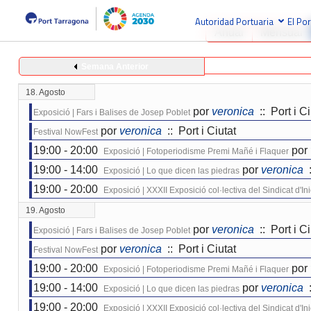
Autoridad Portuaria
El Por
Anual
Mensual
Semana Anterior
18. Agosto
por
veronica
:: Port i Ci
Exposició | Fars i Balises de Josep Poblet
por
veronica
:: Port i Ciutat
Festival NowFest
19:00 - 20:00
por
Exposició | Fotoperiodisme Premi Mañé i Flaquer
19:00 - 14:00
por
veronica
:
Exposició | Lo que dicen las piedras
19:00 - 20:00
Exposició | XXXII Exposició col·lectiva del Sindicat d'I
19. Agosto
por
veronica
:: Port i Ci
Exposició | Fars i Balises de Josep Poblet
por
veronica
:: Port i Ciutat
Festival NowFest
19:00 - 20:00
por
Exposició | Fotoperiodisme Premi Mañé i Flaquer
19:00 - 14:00
por
veronica
:
Exposició | Lo que dicen las piedras
19:00 - 20:00
Exposició | XXXII Exposició col·lectiva del Sindicat d'I