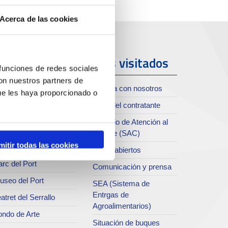
Acerca de las cookies
uerto y
Más visitados
 funciones de redes sociales
iudad
con nuestros partners de
Trabaja con nosotros
ue les haya proporcionado o
oll de Costa
Perfil del contratante
chivo del Port
Servicio de Atención al
Clliente (SAC)
rvicio de
mitir todas las cookies
ublicaciones
Datos abiertos
rc del Port
Comunicación y prensa
useo del Port
SEA (Sistema de
Entrgas de
atret del Serrallo
Agroalimentarios)
ondo de Arte
Situación de buques