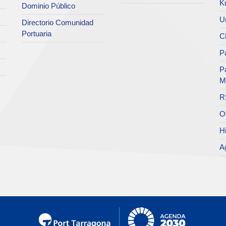
K
Dominio Público
Un
Directorio Comunidad
Portuaria
C
Pa
P
M
R
O
Hi
A