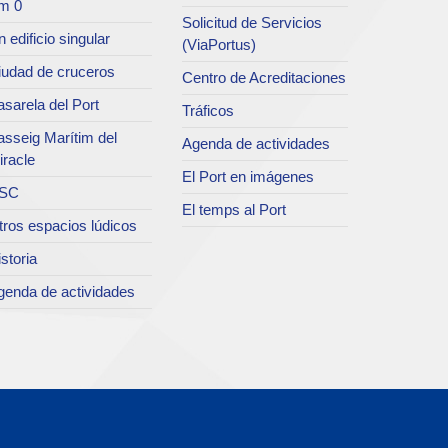
m 0
Solicitud de Servicios
 edificio singular
(ViaPortus)
iudad de cruceros
Centro de Acreditaciones
sarela del Port
Tráficos
asseig Marítim del
Agenda de actividades
iracle
El Port en imágenes
SC
El temps al Port
tros espacios lúdicos
storia
genda de actividades