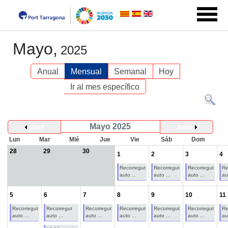
Mayo,
2025
Anual
Mensual
Semanal
Hoy
Ir al mes específico
Mayo 2025
Abril
Junio
Lun
Mar
Mié
Jue
Vie
Sáb
Dom
28
29
30
1
2
3
4
Recorregut
Recorregut
Recorregut
Re
auto ...
auto ...
auto ...
au
5
6
7
8
9
10
11
Recorregut
Recorregut
Recorregut
Recorregut
Recorregut
Recorregut
Re
auto ...
auto ...
auto ...
auto ...
auto ...
auto ...
au