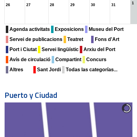
1
26
27
28
29
30
31
Agenda activitats
Exposicions
Museu del Port
Servei de publicacions
Teatret
Fons d'Art
Port i Ciutat
Servei lingüístic
Arxiu del Port
Avís de circulació
Compartint
Concurs
Altres
Sant Jordi
Todas las categorías...
Puerto y Ciudad