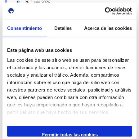
26 Junio 2026
11 Octubre 2026
Exposició | El concurs de mestres romescaires en
imatges
Museu del Port
Consentimiento
Detalles
Acerca de las cookies
25 Junio 2026
23 Agosto 2026
Exposició | Històries d'amistat
Esta página web usa cookies
Refugi 1
1 Abril 2026
Las cookies de este sitio web se usan para personalizar
31 Agosto 2026
el contenido y los anuncios, ofrecer funciones de redes
Exposició | La peça blava, Sextant
sociales y analizar el tráfico. Además, compartimos
Museu del Port
25 Junio 2026
información sobre el uso que haga del sitio web con
23 Agosto 2026
nuestros partners de redes sociales, publicidad y análisis
Exposició | Manipulació latent
web, quienes pueden combinarla con otra información
Refugi 1
que les haya proporcionado o que hayan recopilado a
7 Julio 2026
partir del uso que haya hecho de sus servicios.
7 Octubre 2026
Inscripcions a PortAutors/es 2026
El Teatret
Permitir todas las cookies