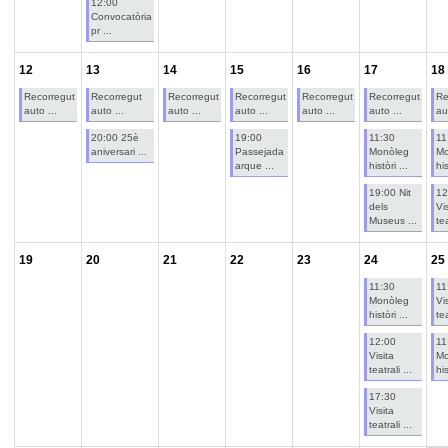
12:00
Convocatòria
pr ...
12
13
14
15
16
17
18
Recorregut
Recorregut
Recorregut
Recorregut
Recorregut
Recorregut
Re
auto ...
auto ...
auto ...
auto ...
auto ...
auto ...
au
20:00 25è
19:00
11:30
11
aniversari ...
Passejada
Monòleg
Mo
arque ...
històri ...
his
19:00 Nit
12
dels
Vi
Museus ...
tea
19
20
21
22
23
24
25
11:30
11
Monòleg
Vi
històri ...
tea
12:00
11
Visita
Mo
teatrali ...
his
17:30
Visita
teatrali ...