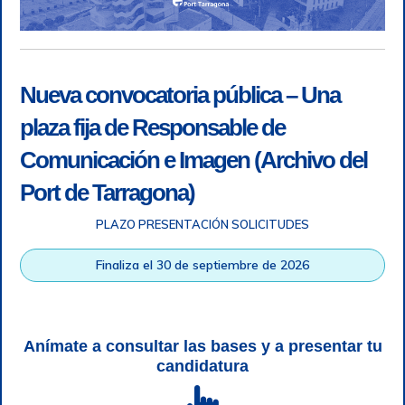
Nueva convocatoria pública – Una
plaza fija de Responsable de
Comunicación e Imagen (Archivo del
Port de Tarragona)
PLAZO PRESENTACIÓN SOLICITUDES
Finaliza el 30 de septiembre de 2026
Accesibilidad
|
Nota legal
|
Info RGPD
|
Información de
grabación telefónica
|
SGSI
|
Login
Autoridad Portuaria de Tarragona © Todos los derechos
Anímate a consultar las bases y a presentar tu
reservados |
Diseño Web Responsive
| HTML 5 | CSS 3 |
candidatura
WCAG 2 y WW3C