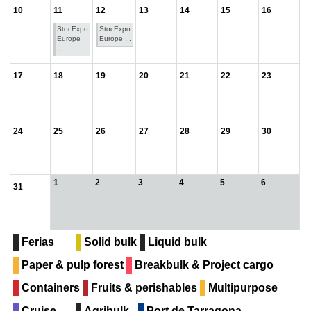
10
11
12
13
14
15
16
StocExpo
StocExpo
Europe
Europe ...
...
17
18
19
20
21
22
23
24
25
26
27
28
29
30
1
2
3
4
5
6
31
Ferias
Solid bulk
Liquid bulk
Paper & pulp forest
Breakbulk & Project cargo
Containers
Fruits & perishables
Multipurpose
Cruise
Agribulk
Port de Tarragona