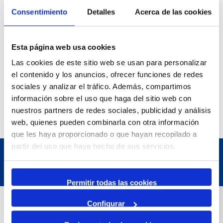
31 Agosto 2026
Consentimiento
Detalles
Acerca de las cookies
Exposició | La peça blava, Sextant
Museu del Port
25 Junio 2026
23 Agosto 2026
Esta página web usa cookies
Exposició | Manipulació latent
Las cookies de este sitio web se usan para personalizar
Refugi 1
7 Julio 2026
el contenido y los anuncios, ofrecer funciones de redes
7 Octubre 2026
sociales y analizar el tráfico. Además, compartimos
Inscripcions a PortAutors/es 2026
información sobre el uso que haga del sitio web con
El Teatret
nuestros partners de redes sociales, publicidad y análisis
web, quienes pueden combinarla con otra información
que les haya proporcionado o que hayan recopilado a
partir del uso que haya hecho de sus servicios.
Permitir todas las cookies
Datos de contacto
Configurar