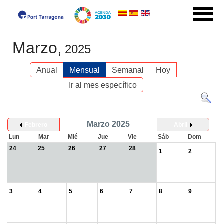
Marzo,
2025
Anual
Mensual
Semanal
Hoy
Ir al mes específico
Marzo 2025
Febrero
Abril
Lun
Mar
Mié
Jue
Vie
Sáb
Dom
24
25
26
27
28
1
2
3
4
5
6
7
8
9