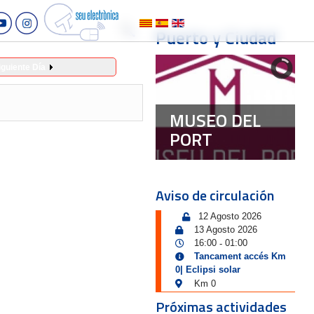
Puerto y Ciudad
iguiente Día
MUSEO DEL
PORT
Aviso de circulación
12 Agosto 2026
13 Agosto 2026
16:00
01:00
-
Tancament accés Km
0| Eclipsi solar
Km 0
Próximas actividades