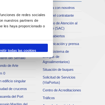
iudad
Trabaja con nosotros
oll de Costa
 funciones de redes sociales
Perfil del contratante
con nuestros partners de
chivo del Port
Servicio de Atención al
ue les haya proporcionado o
Clliente (SAC)
rvicio de
ublicaciones
Datos abiertos
rc del Port
Comunicación y prensa
useo del Port
mitir todas las cookies
SEA (Sistema de
Entrgas de
atret del Serrallo
Agroalimentarios)
ondo de Arte
Situación de buques
m 0
Solicitud de Servicios
 edificio singular
(ViaPortus)
iudad de cruceros
Centro de Acreditaciones
sarela del Port
Tráficos
asseig Marítim del