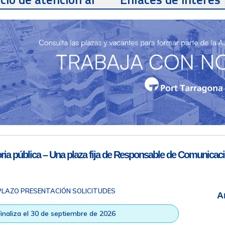
te
Teléfono de contacto
977 259 462
Email de contacto
Partners
sac@porttarragona.cat
Información SAC
Acceso a SAC
ia pública – Una plaza fija de Responsable de Comunicaci
PLAZO PRESENTACIÓN SOLICITUDES
A
ad
|
Nota legal
|
Info RGPD
|
Información de grabación telefónica
|
na © Todos los derechos reservados |
Diseño Web Responsive
| HTM
Finaliza el 30 de septiembre de 2026