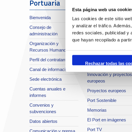
Portuaria
Esta página web usa cookie
Sobre el Port
Bienvenida
Las cookies de este sitio we
Situación y accesos
y analizar el tráfico. Ademá
Consejo de
Planificación estratégic
redes sociales, publicidad y
administración
Infraestructuras en
que hayan recopilado a parti
Organización y
desarrollo
Recursos Humanos
Seguridad Integral
Perfil del contratante
Rechazar todas las co
Sistema de Calidad
Canal de información
Innovación y proyectos
Sede electrónica
europeos
Cuentas anuales e
Proyectos europeos
informes
Port Sostenible
Convenios y
Memorias
subvenciones
El Port en imágenes
Datos abiertos
Port TV
Comunicación y prensa