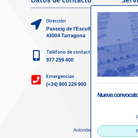
clien
Dirección
Passeig de l'Escullera s/n,
43004 Tarragona
Teléfono de contacto
977 259 400
Emergencias
(+34) 900 229 900
Nueva convocator
Accesibilid
Autoridad Portuaria de Tarrago