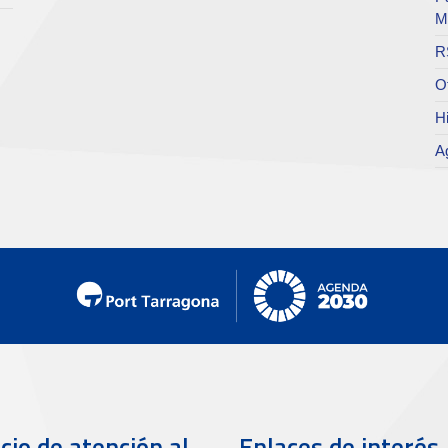
M
R
O
Hi
A
cio de atención al
Enlaces de interés