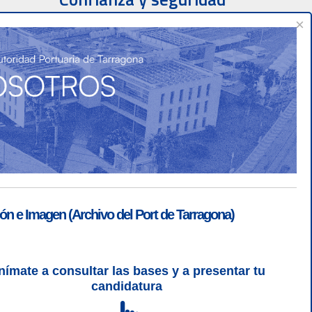
×
ón e Imagen (Archivo del Port de Tarragona)
nímate a consultar las bases y a presentar tu
SGSI
|
Login
candidatura
L 5 | CSS 3 | WCAG 2 y WW3C