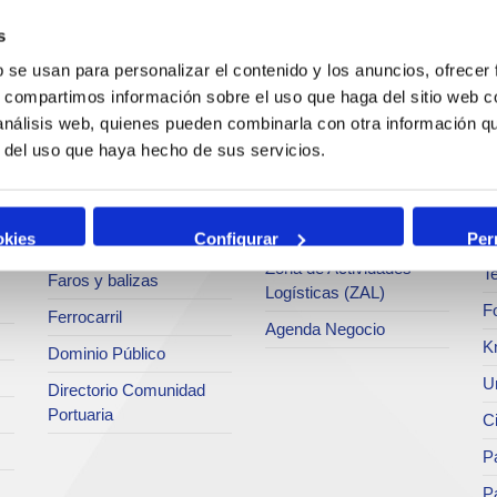
c
s
Operaciones y servicios
Tráficos
portuarios
M
b se usan para personalizar el contenido y los anuncios, ofrecer
Estadísticas
s, compartimos información sobre el uso que haga del sitio web 
Bunkering
Ar
a
SEA - (Sistema de
 análisis web, quienes pueden combinarla con otra información q
Servicios comerciales
entregas de
Se
r del uso que haya hecho de sus servicios.
agroalimentarios)
p
Solicitud de Servicios
Terminales
Pa
Tarifas y tasas
Intermodalidad
M
okies
Configurar
Per
Centro de Acreditaciones
Zona de Actividades
Te
Faros y balizas
Logísticas (ZAL)
F
Ferrocarril
Agenda Negocio
K
Dominio Público
Un
Directorio Comunidad
Portuaria
C
Pa
P