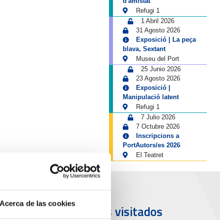
d'amistat
Refugi 1
1 Abril 2026
31 Agosto 2026
Exposició | La peça
blava, Sextant
Museu del Port
25 Junio 2026
23 Agosto 2026
Exposició |
Manipulació latent
Refugi 1
7 Julio 2026
7 Octubre 2026
Inscripcions a
PortAutors/es 2026
El Teatret
Acerca de las cookies
uerto y
Más visitados