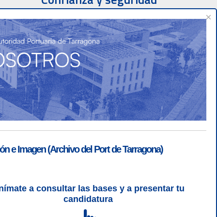
×
ón e Imagen (Archivo del Port de Tarragona)
nímate a consultar las bases y a presentar tu
SGSI
|
Login
candidatura
L 5 | CSS 3 | WCAG 2 y WW3C