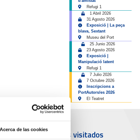
d'amistat
Refugi 1
1 Abril 2026
31 Agosto 2026
Exposició | La peça
blava, Sextant
Museu del Port
25 Junio 2026
23 Agosto 2026
Exposició |
Manipulació latent
Refugi 1
7 Julio 2026
7 Octubre 2026
Inscripcions a
PortAutors/es 2026
El Teatret
Acerca de las cookies
uerto y
Más visitados