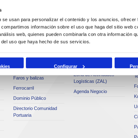
c
s
Operaciones y servicios
Tráficos
portuarios
M
b se usan para personalizar el contenido y los anuncios, ofrecer
Estadísticas
s, compartimos información sobre el uso que haga del sitio web 
Bunkering
Ar
a
SEA - (Sistema de
 análisis web, quienes pueden combinarla con otra información q
Servicios comerciales
entregas de
Se
r del uso que haya hecho de sus servicios.
agroalimentarios)
p
Solicitud de Servicios
Terminales
Pa
Tarifas y tasas
Intermodalidad
M
okies
Configurar
Per
Centro de Acreditaciones
Zona de Actividades
Te
Faros y balizas
Logísticas (ZAL)
F
Ferrocarril
Agenda Negocio
K
Dominio Público
Un
Directorio Comunidad
Portuaria
C
Pa
P