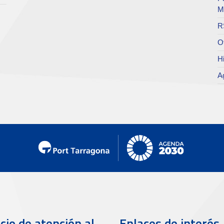
M
R
O
Hi
A
cio de atención al
Enlaces de interés