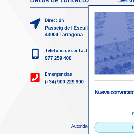
clien
Dirección
Passeig de l'Escullera s/n,
43004 Tarragona
Teléfono de contacto
977 259 400
Emergencias
(+34) 900 229 900
Nueva convocator
Accesibilid
Autoridad Portuaria de Tarrago