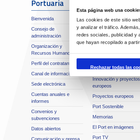
Portuaria
Esta página web usa cookie
Sobre el Port
Bienvenida
Las cookies de este sitio we
Situación y accesos
y analizar el tráfico. Ademá
Consejo de
Planificación estratégic
redes sociales, publicidad y
administración
Infraestructuras en
que hayan recopilado a parti
Organización y
desarrollo
Recursos Humanos
Seguridad Integral
Perfil del contratante
Rechazar todas las co
Sistema de Calidad
Canal de información
Innovación y proyectos
Sede electrónica
europeos
Cuentas anuales e
Proyectos europeos
informes
Port Sostenible
Convenios y
Memorias
subvenciones
El Port en imágenes
Datos abiertos
Port TV
Comunicación y prensa