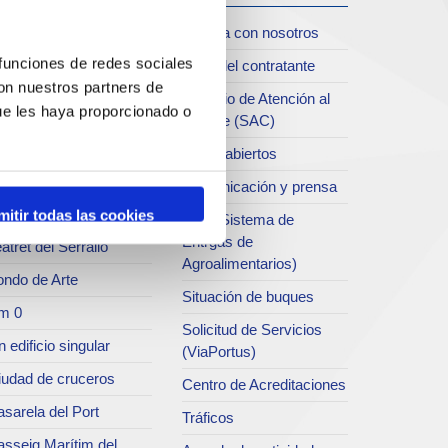
iudad
Trabaja con nosotros
oll de Costa
 funciones de redes sociales
Perfil del contratante
con nuestros partners de
chivo del Port
Servicio de Atención al
ue les haya proporcionado o
Clliente (SAC)
rvicio de
ublicaciones
Datos abiertos
rc del Port
Comunicación y prensa
useo del Port
mitir todas las cookies
SEA (Sistema de
Entrgas de
atret del Serrallo
Agroalimentarios)
ondo de Arte
Situación de buques
m 0
Solicitud de Servicios
 edificio singular
(ViaPortus)
iudad de cruceros
Centro de Acreditaciones
sarela del Port
Tráficos
asseig Marítim del