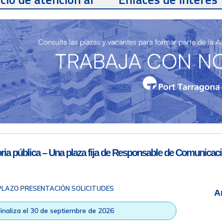
te
Teléfono de contacto
977 259 462
Email de contacto
Partners
sac@porttarragona.cat
Información SAC
Acceso a SAC
ia pública – Una plaza fija de Responsable de Comunicaci
PLAZO PRESENTACIÓN SOLICITUDES
A
ad
|
Nota legal
|
Info RGPD
|
Información de grabación telefónica
|
na © Todos los derechos reservados |
Diseño Web Responsive
| HTM
Finaliza el 30 de septiembre de 2026