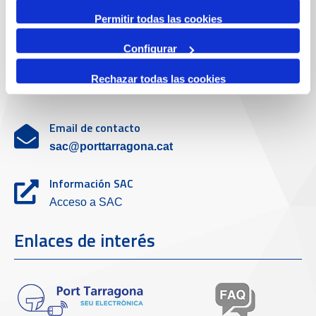
Servicio de atención al cliente
Permitir todas las cookies
Configurar
Teléfono de contacto
Rechazar todas las cookies
977 259 462
Email de contacto
sac@porttarragona.cat
Información SAC
Acceso a SAC
Enlaces de interés