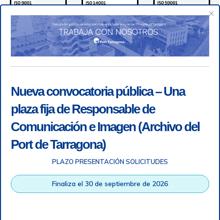
×
Nueva convocatoria pública – Una
plaza fija de Responsable de
Comunicación e Imagen (Archivo del
Port de Tarragona)
PLAZO PRESENTACIÓN SOLICITUDES
Accesibilidad
|
Nota legal
|
Info RGPD
|
Información de
grabación telefónica
|
SGSI
|
Login
Finaliza el 30 de septiembre de 2026
Autoridad Portuaria de Tarragona © Todos los derechos
reservados |
Diseño Web Responsive
| HTML 5 | CSS 3 |
WCAG 2 y WW3C