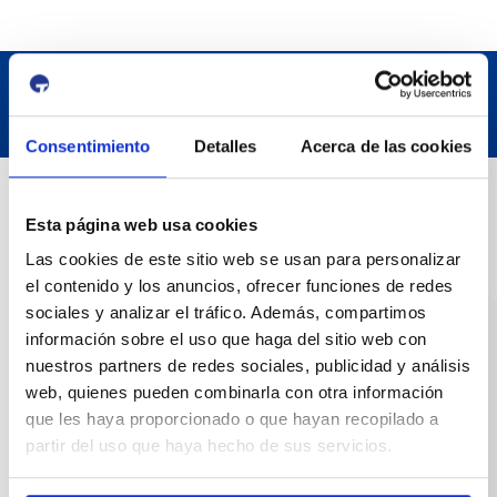
Consentimiento
Detalles
Acerca de las cookies
Datos de contacto
Esta página web usa cookies
Las cookies de este sitio web se usan para personalizar
Dirección
el contenido y los anuncios, ofrecer funciones de redes
Passeig de l'Escullera s/n, 43004 Tarragona
sociales y analizar el tráfico. Además, compartimos
información sobre el uso que haga del sitio web con
Teléfono de contacto
nuestros partners de redes sociales, publicidad y análisis
977 259 400
web, quienes pueden combinarla con otra información
que les haya proporcionado o que hayan recopilado a
Emergencias
partir del uso que haya hecho de sus servicios.
(+34) 900 229 900