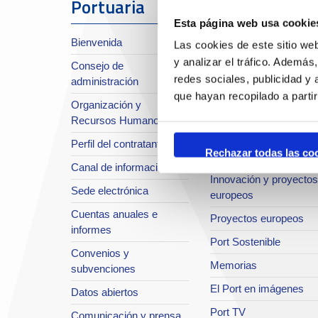
Portuaria
Esta página web usa cookie
Sobre el Port
Bienvenida
Las cookies de este sitio we
Situación y accesos
y analizar el tráfico. Ademá
Consejo de
Planificación estratégic
redes sociales, publicidad y
administración
Infraestructuras en
que hayan recopilado a parti
Organización y
desarrollo
Recursos Humanos
Seguridad Integral
Perfil del contratante
Rechazar todas las co
Sistema de Calidad
Canal de información
Innovación y proyectos
Sede electrónica
europeos
Cuentas anuales e
Proyectos europeos
informes
Port Sostenible
Convenios y
Memorias
subvenciones
El Port en imágenes
Datos abiertos
Port TV
Comunicación y prensa