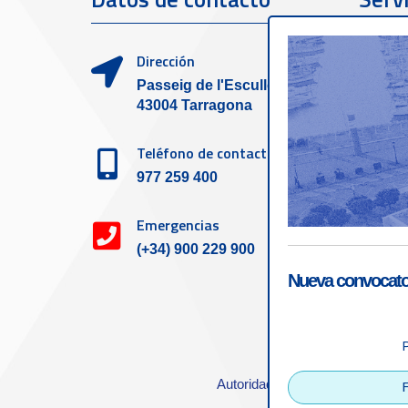
clien
Dirección
Passeig de l'Escullera s/n,
43004 Tarragona
Teléfono de contacto
977 259 400
Emergencias
(+34) 900 229 900
Nueva convocator
Accesibilid
Autoridad Portuaria de Tarrago