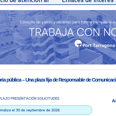
te
Teléfono de contacto
977 259 462
Email de contacto
Partners
sac@porttarragona.cat
Información SAC
Acceso a SAC
ia pública – Una plaza fija de Responsable de Comunicaci
PLAZO PRESENTACIÓN SOLICITUDES
A
ad
|
Nota legal
|
Info RGPD
|
Información de grabación telefónica
|
na © Todos los derechos reservados |
Diseño Web Responsive
| HTM
Finaliza el 30 de septiembre de 2026