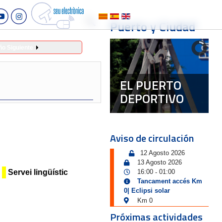
Puerto y Ciudad
ño Siguiente
EL PUERTO
DEPORTIVO
Aviso de circulación
12 Agosto 2026
13 Agosto 2026
Servei lingüístic
16:00
01:00
-
Tancament accés Km
0| Eclipsi solar
Km 0
Próximas actividades