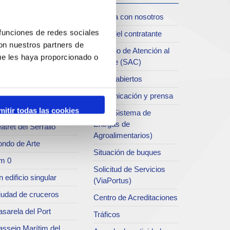
iudad
Trabaja con nosotros
oll de Costa
 funciones de redes sociales
Perfil del contratante
con nuestros partners de
chivo del Port
Servicio de Atención al
ue les haya proporcionado o
Clliente (SAC)
rvicio de
ublicaciones
Datos abiertos
rc del Port
Comunicación y prensa
useo del Port
mitir todas las cookies
SEA (Sistema de
Entrgas de
atret del Serrallo
Agroalimentarios)
ondo de Arte
Situación de buques
m 0
Solicitud de Servicios
 edificio singular
(ViaPortus)
iudad de cruceros
Centro de Acreditaciones
sarela del Port
Tráficos
asseig Marítim del