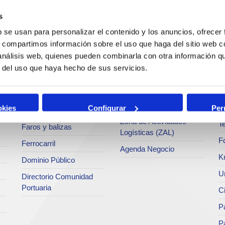
c
s
Operaciones y servicios
Tráficos
portuarios
M
b se usan para personalizar el contenido y los anuncios, ofrecer
Estadísticas
s, compartimos información sobre el uso que haga del sitio web 
Bunkering
Ar
a
SEA - (Sistema de
 análisis web, quienes pueden combinarla con otra información q
Servicios comerciales
entregas de
Se
r del uso que haya hecho de sus servicios.
agroalimentarios)
p
Solicitud de Servicios
Terminales
Pa
Tarifas y tasas
Intermodalidad
M
okies
Configurar
Per
Centro de Acreditaciones
Zona de Actividades
Te
Faros y balizas
Logísticas (ZAL)
F
Ferrocarril
Agenda Negocio
K
Dominio Público
Un
Directorio Comunidad
Portuaria
C
Pa
P