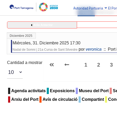
Autoridad Portuaria
El Por
Anual
Mensual
Año Anterior
Diciembre 2025
Miércoles, 31. Diciembre 2025 17:30
por
veronica
:: Port 
Nadal de Somni | 21a Cursa de Sant Silvestre
Lista de límites de paginación
Cantidad a mostrar
1
2
3
Agenda activitats
Exposicions
Museu del Port
Se
Arxiu del Port
Avís de circulació
Compartint
Con