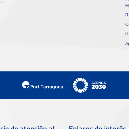
M
R
O
Hi
A
cio de atención al
Enlaces de interés