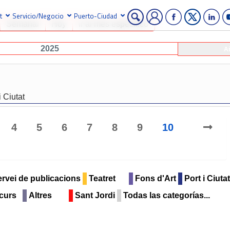
t
Servicio/Negocio
Puerto-Ciudad
Semanal
Hoy
Ir al mes específico
2025
A
i Ciutat
4
5
6
7
8
9
10
rvei de publicacions
Teatret
Fons d'Art
Port i Ciutat
curs
Altres
Sant Jordi
Todas las categorías...