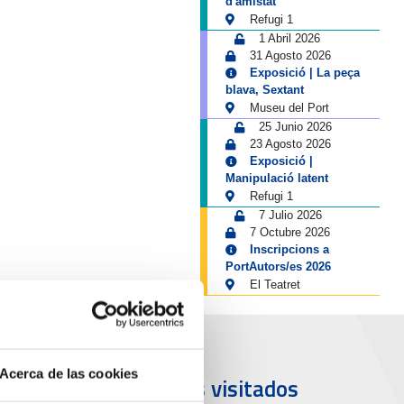
d'amistat
Refugi 1
1 Abril 2026
31 Agosto 2026
Exposició | La peça
blava, Sextant
Museu del Port
25 Junio 2026
23 Agosto 2026
Exposició |
Manipulació latent
Refugi 1
7 Julio 2026
7 Octubre 2026
Inscripcions a
PortAutors/es 2026
El Teatret
Acerca de las cookies
uerto y
Más visitados