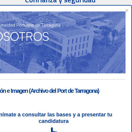
×
ón e Imagen (Archivo del Port de Tarragona)
nímate a consultar las bases y a presentar tu
SGSI
|
Login
candidatura
L 5 | CSS 3 | WCAG 2 y WW3C