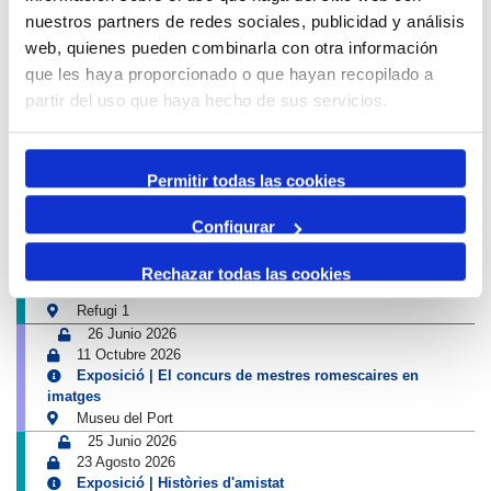
13 Agosto 2026
nuestros partners de redes sociales, publicidad y análisis
16:00
01:00
-
web, quienes pueden combinarla con otra información
Tancament accés Km 0| Eclipsi solar
Km 0
que les haya proporcionado o que hayan recopilado a
Próximas actividades Puerto y Ciudad
partir del uso que haya hecho de sus servicios.
4 Julio 2026
13 Septiembre 2026
Permitir todas las cookies
Exposició | Biennal d'Art contemporani gastronòmic de
Cambrils
Tinglado 2
Configurar
10 Julio 2026
23 Agosto 2026
Rechazar todas las cookies
Exposició | Boscos. Cartografies del temps i del gest
Refugi 1
26 Junio 2026
11 Octubre 2026
Exposició | El concurs de mestres romescaires en
imatges
Museu del Port
25 Junio 2026
23 Agosto 2026
Exposició | Històries d'amistat