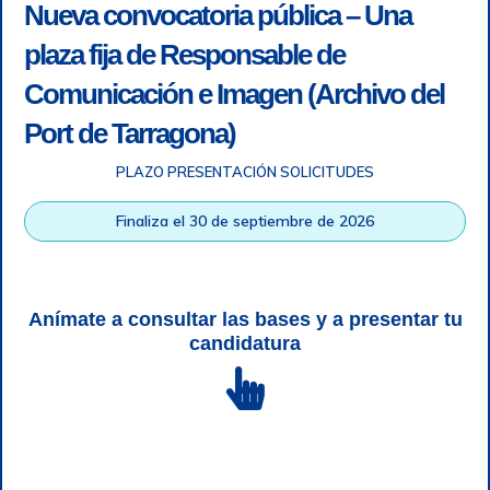
Nueva convocatoria pública – Una
plaza fija de Responsable de
Comunicación e Imagen (Archivo del
Port de Tarragona)
PLAZO PRESENTACIÓN SOLICITUDES
Accesibilidad
|
Nota legal
|
Info RGPD
|
Información de
grabación telefónica
|
SGSI
|
Login
Finaliza el 30 de septiembre de 2026
Autoridad Portuaria de Tarragona © Todos los derechos
reservados |
Diseño Web Responsive
| HTML 5 | CSS 3 |
WCAG 2 y WW3C
Anímate a consultar las bases y a presentar tu
candidatura