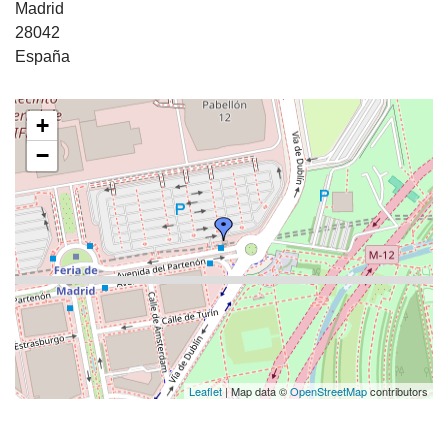
Madrid
28042
España
+
−
Leaflet
| Map data ©
OpenStreetMap
contributors